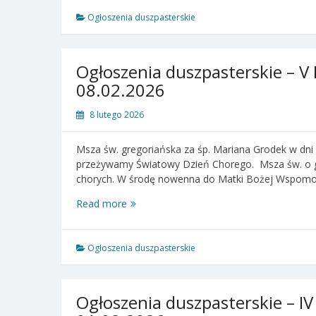
–
VI
Ogłoszenia duszpasterskie
Niedziela
Zwykła
–
Ogłoszenia duszpasterskie – V 
15.02.2026
08.02.2026
8 lutego 2026
Msza św. gregoriańska za śp. Mariana Grodek w dni 
przeżywamy Światowy Dzień Chorego. Msza św. o g
chorych. W środę nowenna do Matki Bożej Wspomo
Ogłoszenia
Read more
duszpasterskie
–
V
Ogłoszenia duszpasterskie
Niedziela
Zwykła
–
Ogłoszenia duszpasterskie – IV
08.02.2026