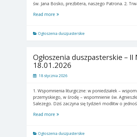
św. Jana Bosko, prezbitera, naszego Patrona. 2. T
Ogłoszenia
Read more
duszpasterskie
–
III
Ogłoszenia duszpasterskie
Niedziela
Zwykła
–
Ogłoszenia duszpasterskie – II 
25.01.2026
18.01.2026
18 stycznia 2026
1. Wspomnienia liturgiczne: w poniedziałek – wspomn
przemyskiego, w środę – wspomnienie św. Agnieszki
Salezego. Dziś zaczyna się tydzień modlitw o jednoś
Ogłoszenia
Read more
duszpasterskie
–
II
Ogłoszenia duszpasterskie