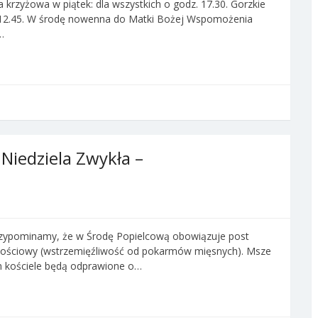
rzyżowa w piątek: dla wszystkich o godz. 17.30. Gorzkie
z. 12.45. W środę nowenna do Matki Bożej Wspomożenia
…
 Niedziela Zwykła –
Przypominamy, że w Środę Popielcową obowiązuje post
 jakościowy (wstrzemięźliwość od pokarmów mięsnych). Msze
 kościele będą odprawione o…