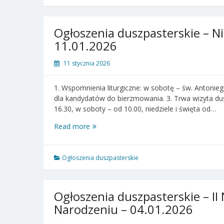
Niedziela
Zwykła
–
Ogłoszenia duszpasterskie – Ni
18.01.2026
11.01.2026
11 stycznia 2026
1. Wspomnienia liturgiczne: w sobotę – św. Antoniego
dla kandydatów do bierzmowania. 3. Trwa wizyta du
16.30, w soboty – od 10.00, niedziele i święta od…
Ogłoszenia
Read more
duszpasterskie
–
Niedziela
Ogłoszenia duszpasterskie
Chrztu
Pańskiego
–
Ogłoszenia duszpasterskie – II
11.01.2026
Narodzeniu – 04.01.2026