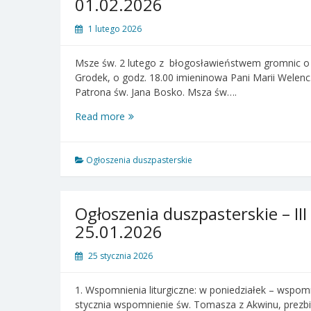
01.02.2026
1 lutego 2026
Msze św. 2 lutego z błogosławieństwem gromnic o 
Grodek, o godz. 18.00 imieninowa Pani Marii Welenc.
Patrona św. Jana Bosko. Msza św….
Ogłoszenia
Read more
duszpasterskie
–
IV
Ogłoszenia duszpasterskie
Niedziela
Zwykła
–
Ogłoszenia duszpasterskie – III
01.02.2026
25.01.2026
25 stycznia 2026
1. Wspomnienia liturgiczne: w poniedziałek – wspom
stycznia wspomnienie św. Tomasza z Akwinu, prezbit