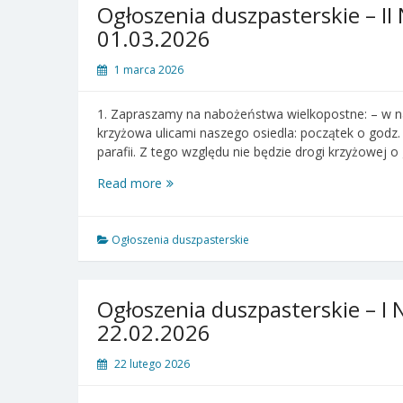
Postu
Ogłoszenia duszpasterskie – II 
–
01.03.2026
08.03.2026
1 marca 2026
1. Zapraszamy na nabożeństwa wielkopostne: – w na
krzyżowa ulicami naszego osiedla: początek o godz.
parafii. Z tego względu nie będzie drogi krzyżowej o
Ogłoszenia
Read more
duszpasterskie
–
II
Ogłoszenia duszpasterskie
Niedziela
Wielkiego
Postu
Ogłoszenia duszpasterskie – I 
–
22.02.2026
01.03.2026
22 lutego 2026