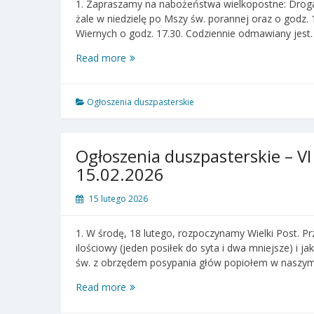
1. Zapraszamy na nabożeństwa wielkopostne: Droga k
żale w niedzielę po Mszy św. porannej oraz o god
Wiernych o godz. 17.30. Codziennie odmawiany jest
Ogłoszenia
Read more
duszpasterskie
–
I
Ogłoszenia duszpasterskie
Niedziela
Wielkiego
Postu
Ogłoszenia duszpasterskie – VI
–
15.02.2026
22.02.2026
15 lutego 2026
1. W środę, 18 lutego, rozpoczynamy Wielki Post. 
ilościowy (jeden posiłek do syta i dwa mniejsze) i
św. z obrzędem posypania głów popiołem w naszym
Ogłoszenia
Read more
duszpasterskie