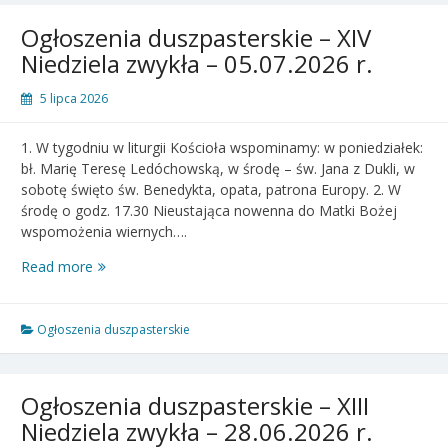
zwykła
–
Ogłoszenia duszpasterskie – XIV
12.07.2026
Niedziela zwykła – 05.07.2026 r.
r.
5 lipca 2026
1. W tygodniu w liturgii Kościoła wspominamy: w poniedziałek:
bł. Marię Teresę Ledóchowską, w środę – św. Jana z Dukli, w
sobotę święto św. Benedykta, opata, patrona Europy. 2. W
środę o godz. 17.30 Nieustająca nowenna do Matki Bożej
wspomożenia wiernych….
Ogłoszenia
Read more
duszpasterskie
–
XIV
Ogłoszenia duszpasterskie
Niedziela
zwykła
–
Ogłoszenia duszpasterskie – XIII
05.07.2026
Niedziela zwykła – 28.06.2026 r.
r.