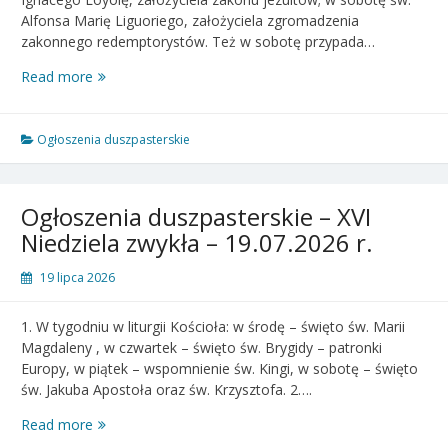
Alfonsa Marię Liguoriego, założyciela zgromadzenia
zakonnego redemptorystów. Też w sobotę przypada…
Ogłoszenia
Read more
duszpasterskie
–
XVII
Ogłoszenia duszpasterskie
Niedziela
zwykła
–
Ogłoszenia duszpasterskie – XVI
26.07.2026
Niedziela zwykła – 19.07.2026 r.
r.
19 lipca 2026
1. W tygodniu w liturgii Kościoła: w środę – święto św. Marii
Magdaleny , w czwartek – święto św. Brygidy – patronki
Europy, w piątek – wspomnienie św. Kingi, w sobotę – święto
św. Jakuba Apostoła oraz św. Krzysztofa. 2….
Ogłoszenia
Read more
duszpasterskie