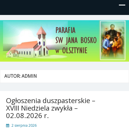
Parafia św, Jana Bosko w
Gutkowo, ul. Żółkiewskiego 1
Olsztynie
AUTOR:
ADMIN
Ogłoszenia duszpasterskie –
XVIII Niedziela zwykła –
02.08.2026 r.
2 sierpnia 2026