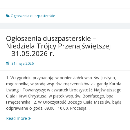
duszpasterskie
–
X
Ogłoszenia duszpasterskie
Niedziela
zwykła
–
Ogłoszenia duszpasterskie –
07.06.2026
Niedziela Trójcy Przenajświętszej
r.
– 31.05.2026 r.
31 maja 2026
1. W tygodniu przypadają: w poniedziałek wsp. św. Justyna,
męczennika; w środę wsp. św. męczenników z Ugandy Karola
Lwangi i Towarzyszy; w czwartek Uroczystość Najświętszego
Ciała i Krwi Chrystusa, w piątek wsp. św. Bonifacego, bpa
i męczennika . 2. W Uroczystość Bożego Ciała Msze św. będą
odprawiane o godz. 09.00 i 10.00. Procesja…
Ogłoszenia
Read more
duszpasterskie