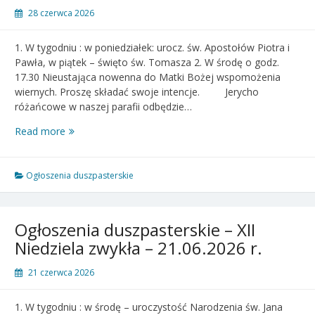
28 czerwca 2026
1. W tygodniu : w poniedziałek: urocz. św. Apostołów Piotra i
Pawła, w piątek – święto św. Tomasza 2. W środę o godz.
17.30 Nieustająca nowenna do Matki Bożej wspomożenia
wiernych. Proszę składać swoje intencje. Jerycho
różańcowe w naszej parafii odbędzie…
Ogłoszenia
Read more
duszpasterskie
–
XIII
Ogłoszenia duszpasterskie
Niedziela
zwykła
–
Ogłoszenia duszpasterskie – XII
28.06.2026
Niedziela zwykła – 21.06.2026 r.
r.
21 czerwca 2026
1. W tygodniu : w środę – uroczystość Narodzenia św. Jana