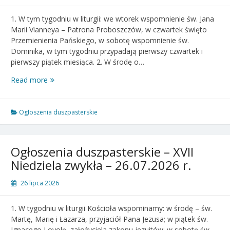
1. W tym tygodniu w liturgii: we wtorek wspomnienie św. Jana
Marii Vianneya – Patrona Proboszczów, w czwartek święto
Przemienienia Pańskiego, w sobotę wspomnienie św.
Dominika, w tym tygodniu przypadają pierwszy czwartek i
pierwszy piątek miesiąca. 2. W środę o…
Ogłoszenia
Read more
duszpasterskie
–
XVIII
Ogłoszenia duszpasterskie
Niedziela
zwykła
–
Ogłoszenia duszpasterskie – XVII
02.08.2026
Niedziela zwykła – 26.07.2026 r.
r.
26 lipca 2026
1. W tygodniu w liturgii Kościoła wspominamy: w środę – św.
Martę, Marię i Łazarza, przyjaciół Pana Jezusa; w piątek św.
Ignacego Loyolę, założyciela zakonu jezuitów; w sobotę św.