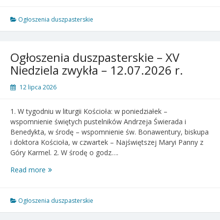
–
XVI
Ogłoszenia duszpasterskie
Niedziela
zwykła
–
Ogłoszenia duszpasterskie – XV
19.07.2026
Niedziela zwykła – 12.07.2026 r.
r.
12 lipca 2026
1. W tygodniu w liturgii Kościoła: w poniedziałek –
wspomnienie świętych pustelników Andrzeja Świerada i
Benedykta, w środę – wspomnienie św. Bonawentury, biskupa
i doktora Kościoła, w czwartek – Najświętszej Maryi Panny z
Góry Karmel. 2. W środę o godz….
Ogłoszenia
Read more
duszpasterskie
–
XV
Ogłoszenia duszpasterskie
Niedziela