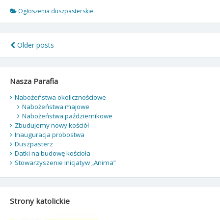
–
Niedziela
Ogłoszenia duszpasterskie
Trójcy
Przenajświętszej
–
Nawigacja
Older posts
31.05.2026
po
r.
wpisach
Nasza Parafia
Nabożeństwa okolicznościowe
Nabożeństwa majowe
Nabożeństwa październikowe
Zbudujemy nowy kościół
Inauguracja probostwa
Duszpasterz
Datki na budowę kościoła
Stowarzyszenie Inicjatyw „Anima”
Strony katolickie