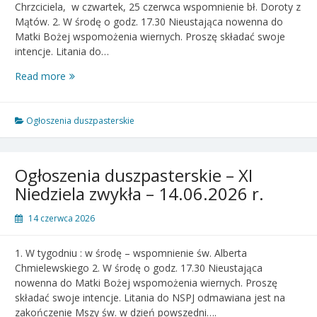
Chrzciciela, w czwartek, 25 czerwca wspomnienie bł. Doroty z
Mątów. 2. W środę o godz. 17.30 Nieustająca nowenna do
Matki Bożej wspomożenia wiernych. Proszę składać swoje
intencje. Litania do…
Ogłoszenia
Read more
duszpasterskie
–
XII
Ogłoszenia duszpasterskie
Niedziela
zwykła
–
Ogłoszenia duszpasterskie – XI
21.06.2026
Niedziela zwykła – 14.06.2026 r.
r.
14 czerwca 2026
1. W tygodniu : w środę – wspomnienie św. Alberta
Chmielewskiego 2. W środę o godz. 17.30 Nieustająca
nowenna do Matki Bożej wspomożenia wiernych. Proszę
składać swoje intencje. Litania do NSPJ odmawiana jest na
zakończenie Mszy św. w dzień powszedni….