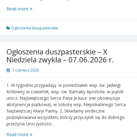
Ogłoszenia
Read more
duszpasterskie
–
XI
Ogłoszenia duszpasterskie
Niedziela
zwykła
–
Ogłoszenia duszpasterskie – X
14.06.2026
Niedziela zwykła – 07.06.2026 r.
r.
7 czerwca 2026
1. W tygodniu przypadają: w poniedziałek wsp. św. Jadwigi
Królowej; w czwartek, wsp. św. Barnaby Apostoła w piątek
urocz. Najświętszego Serca Pana Jezusa (nie obowiązuje
abstynencja piątkowa), w sobotę wsp. Niepokalanego Serca
Najświętszej Maryi Panny. 2. Składamy serdeczne
podziękowania wszystkim, którzy przyczynili się do dobrego
przeżycia Uroczystości…
Ogłoszenia
Read more