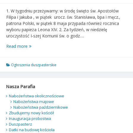
1. W tygodniu przeżywamy: w środę święto św. Apostołów
Filipa i Jakuba , w piątek urocz. św. Stanisława, bpa i męcz.,
patrona Polski, w piątek 8 maja przypada również rocznica
wyboru papieża Leona XIV. 2. Za tydzień, w niedzielę
uroczystość I-szej Komunii św. o godz….
Ogłoszenia
Read more
duszpasterskie
–
V
Ogłoszenia duszpasterskie
Niedziela
Wielkanocna
–
Nasza Parafia
03.05.2026
Nabożeństwa okolicznościowe
Nabożeństwa majowe
Nabożeństwa październikowe
Zbudujemy nowy kościół
Inauguracja probostwa
Duszpasterz
Datki na budowę kościoła