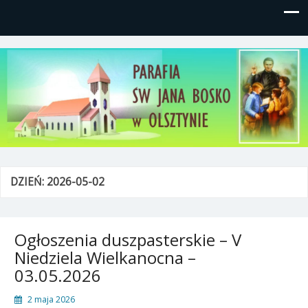
Parafia św, Jana Bosko w
Gutkowo, ul. Żółkiewskiego 1
Olsztynie
DZIEŃ:
2026-05-02
Ogłoszenia duszpasterskie – V
Niedziela Wielkanocna –
03.05.2026
2 maja 2026