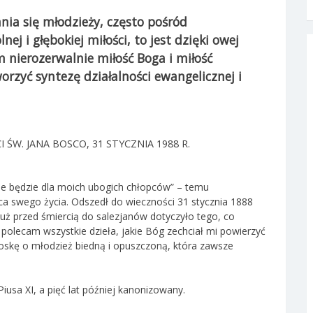
nia się młodzieży, często pośród
ej i głębokiej miłości, to jest dzięki owej
 nierozerwalnie miłość Boga i miłość
worzyć syntezę działalności ewangelicznej i
I ŚW. JANA BOSCO, 31 STYCZNIA 1988 R.
ie będzie dla moich ubogich chłopców” – temu
ca swego życia. Odszedł do wieczności 31 stycznia 1888
tuż przed śmiercią do salezjanów dotyczyło tego, co
e polecam wszystkie dzieła, jakie Bóg zechciał mi powierzyć
oskę o młodzież biedną i opuszczoną, która zawsze
usa XI, a pięć lat później kanonizowany.