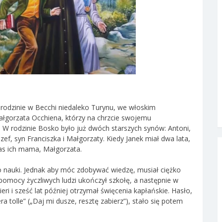
ej rodzinie w Becchi niedaleko Turynu, we włoskim
Małgorzata Occhiena, którzy na chrzcie swojemu
 W rodzinie Bosko było już dwóch starszych synów: Antoni,
ef, syn Franciszka i Małgorzaty. Kiedy Janek miał dwa lata,
as ich mama, Małgorzata.
 nauki. Jednak aby móc zdobywać wiedzę, musiał ciężko
y pomocy życzliwych ludzi ukończył szkołę, a następnie w
i i sześć lat później otrzymał święcenia kapłańskie. Hasło,
a tolle” („Daj mi dusze, resztę zabierz”), stało się potem