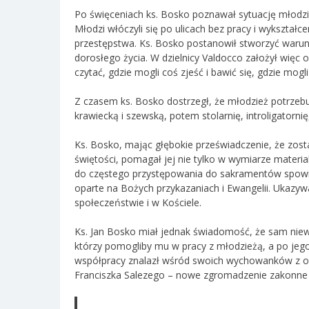
Po święceniach ks. Bosko poznawał sytuację młodzie
Młodzi włóczyli się po ulicach bez pracy i wykształce
przestępstwa. Ks. Bosko postanowił stworzyć war
dorosłego życia. W dzielnicy Valdocco założył więc o
czytać, gdzie mogli coś zjeść i bawić się, gdzie mogl
Z czasem ks. Bosko dostrzegł, że młodzież potrzeb
krawiecką i szewską, potem stolarnię, introligatorn
Ks. Bosko, mając głębokie przeświadczenie, że zos
świętości, pomagał jej nie tylko w wymiarze materi
do częstego przystępowania do sakramentów spowie
oparte na Bożych przykazaniach i Ewangelii. Ukazywa
społeczeństwie i w Kościele.
Ks. Jan Bosko miał jednak świadomość, że sam ni
którzy pomogliby mu w pracy z młodzieżą, a po jego
współpracy znalazł wśród swoich wychowanków z o
Franciszka Salezego – nowe zgromadzenie zakonne