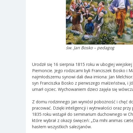
św. Jan Bosko – pedagog
Urodził się 16 sierpnia 1815 roku w ubogiej wiejski
Piemoncie. Jego rodzicami byli Franciszek Bosko i 
najmłodszemu synowi dali dwa imiona: Jan Melchior.
syn Franciszka Bosko z pierwszego małżeństwa, i Józ
umarł ojciec. Wychowaniem dzieci zajęła się wówcz
Z domu rodzinnego Jan wyniósł pobożność i chęć do
pracować. Dzięki inteligencji i wytrwałości oraz prz
1835 roku wstąpił do seminarium duchownego w Chier
które wybrał z okazji święceń: „Da mihi animas cæter
hasłem wszystkich salezjanów.