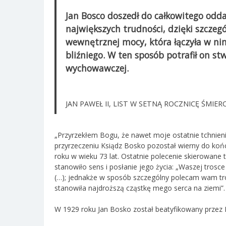
Jan Bosco doszedł do całkowitego odda
największych trudności, dzięki szczególn
wewnętrznej mocy, która łączyła w nim
bliźniego. W ten sposób potrafił on st
wychowawczej.
JAN PAWEŁ II, LIST W SETNĄ ROCZNICĘ ŚMIERC
„Przyrzekłem Bogu, że nawet moje ostatnie tchnien
przyrzeczeniu Ksiądz Bosko pozostał wierny do koń
roku w wieku 73 lat. Ostatnie polecenie skierowane 
stanowiło sens i posłanie jego życia: „Waszej trosc
(…); jednakże w sposób szczególny polecam wam tr
stanowiła najdroższą cząstkę mego serca na ziemi”.
W 1929 roku Jan Bosko został beatyfikowany przez Pi