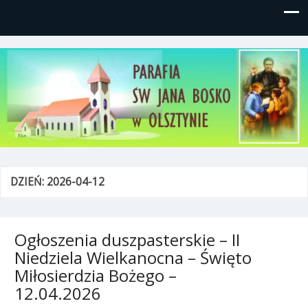
Parafia św, Jana Bosko w
Gutkowo, ul. Żółkiewskiego 1
Olsztynie
DZIEŃ:
2026-04-12
Ogłoszenia duszpasterskie – II
Niedziela Wielkanocna – Święto
Miłosierdzia Bożego –
12.04.2026