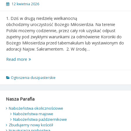
12 kwietnia 2026
1. Dziś w drugą niedzielę wielkanocną
obchodzimy uroczystość Bożego Miłosierdzia. Na terenie
Polski możemy codziennie, przez cały rok uzyskać odpust
zupełny pod zwykłymi warunkami za odmówienie Koronki do
Bożego Miłosierdzia przed tabernakulum lub wystawionym do
adoracji Najsw. Sakramentem. 2. W środę…
Ogłoszenia
Read more
duszpasterskie
–
II
Ogłoszenia duszpasterskie
Niedziela
Wielkanocna
–
Nasza Parafia
Święto
Miłosierdzia
Nabożeństwa okolicznościowe
Nabożeństwa majowe
Bożego
Nabożeństwa październikowe
–
Zbudujemy nowy kościół
12.04.2026
Inauguracja probostwa