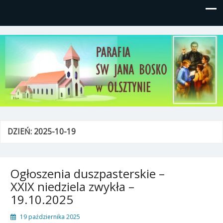
Parafia św, Jana Bosko w
Gutkowo, ul. Żółkiewskiego 1
Olsztynie
DZIEŃ:
2025-10-19
Ogłoszenia duszpasterskie –
XXIX niedziela zwykła –
19.10.2025
19 października 2025