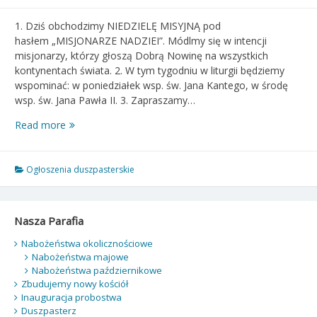
1. Dziś obchodzimy NIEDZIELĘ MISYJNĄ pod
hasłem „MISJONARZE NADZIEI”. Módlmy się w intencji
misjonarzy, którzy głoszą Dobrą Nowinę na wszystkich
kontynentach świata. 2. W tym tygodniu w liturgii będziemy
wspominać: w poniedziałek wsp. św. Jana Kantego, w środę
wsp. św. Jana Pawła II. 3. Zapraszamy…
Ogłoszenia
Read more
duszpasterskie
–
XXIX
Ogłoszenia duszpasterskie
niedziela
zwykła
–
Nasza Parafia
19.10.2025
Nabożeństwa okolicznościowe
Nabożeństwa majowe
Nabożeństwa październikowe
Zbudujemy nowy kościół
Inauguracja probostwa
Duszpasterz