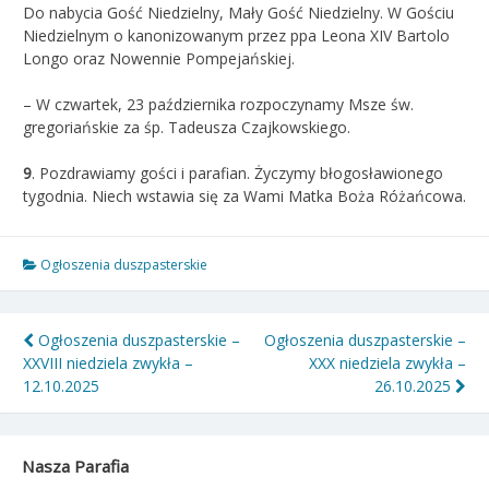
Do nabycia Gość Niedzielny, Mały Gość Niedzielny. W Gościu
Niedzielnym o kanonizowanym przez ppa Leona XIV Bartolo
Longo oraz Nowennie Pompejańskiej.
– W czwartek, 23 października rozpoczynamy Msze św.
gregoriańskie za śp. Tadeusza Czajkowskiego.
9
. Pozdrawiamy gości i parafian. Życzymy błogosławionego
tygodnia. Niech wstawia się za Wami Matka Boża Różańcowa.
Ogłoszenia duszpasterskie
Nawigacja
Ogłoszenia duszpasterskie –
Ogłoszenia duszpasterskie –
XXVIII niedziela zwykła –
XXX niedziela zwykła –
wpisu
12.10.2025
26.10.2025
Nasza Parafia