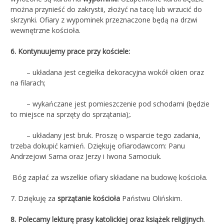
można przynieść do zakrystii, złożyć na tacę lub wrzucić do
skrzynki. Ofiary z wypominek przeznaczone będą na drzwi
wewnętrzne kościoła.
6. Kontynuujemy prace przy kościele:
– układana jest cegiełka dekoracyjna wokół okien oraz
na filarach;
– wykańczane jest pomieszczenie pod schodami (będzie
to miejsce na sprzęty do sprzątania);.
– układany jest bruk. Proszę o wsparcie tego zadania,
trzeba dokupić kamień. Dziękuję ofiarodawcom: Panu
Andrzejowi Sarna oraz Jerzy i Iwona Samociuk.
Bóg zapłać za wszelkie ofiary składane na budowę kościoła.
7. Dziękuję za
sprzątanie kościoła
Państwu Olińskim.
8. Polecamy lekturę prasy katolickiej oraz książek religijnych
.