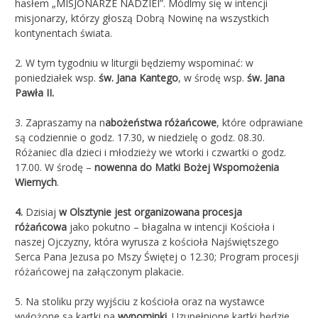
hasłem „MISJONARZE NADZIEI”. Módlmy się w intencji
misjonarzy, którzy głoszą Dobrą Nowinę na wszystkich
kontynentach świata.
2. W tym tygodniu w liturgii będziemy wspominać: w
poniedziałek wsp.
św. Jana Kantego
, w środę wsp.
św. Jana
Pawła II.
3. Zapraszamy na n
abożeństwa różańcowe
, które odprawiane
są codziennie o godz. 17.30, w niedzielę o godz. 08.30.
Różaniec dla dzieci i młodzieży we wtorki i czwartki o godz.
17.00. W środę –
nowenna do Matki Bożej Wspomożenia
Wiernych
.
4.
Dzisiaj
w Olsztynie jest organizowana procesja
różańcowa
jako pokutno – błagalna w intencji Kościoła i
naszej Ojczyzny, która wyrusza z kościoła Najświętszego
Serca Pana Jezusa po Mszy Świętej o 12.30; Program procesji
różańcowej na załączonym plakacie.
5. Na stoliku przy wyjściu z kościoła oraz na wystawce
wyłożone są kartki na
wypominki
. Uzupełnione kartki będzie