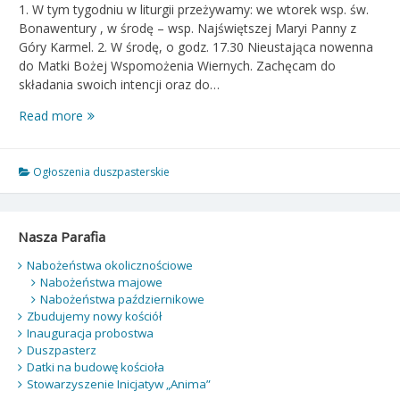
1. W tym tygodniu w liturgii przeżywamy: we wtorek wsp. św.
Bonawentury , w środę – wsp. Najświętszej Maryi Panny z
Góry Karmel. 2. W środę, o godz. 17.30 Nieustająca nowenna
do Matki Bożej Wspomożenia Wiernych. Zachęcam do
składania swoich intencji oraz do…
Ogłoszenia
Read more
duszpasterskie
–
XV
Ogłoszenia duszpasterskie
niedziela
zwykła
–
Nasza Parafia
13.07.2025
Nabożeństwa okolicznościowe
Nabożeństwa majowe
Nabożeństwa październikowe
Zbudujemy nowy kościół
Inauguracja probostwa
Duszpasterz
Datki na budowę kościoła
Stowarzyszenie Inicjatyw „Anima”