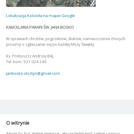
Lokalizacja Kościoła na mapie Google
KANCELARIA PARAFII ŚW. JANA BOSKO
W sprawach chrztów, pogrzebów, ślubów, namaszczenia chorych
prosimy o zgłaszanie się po każdej Mszy Świętej.
Ks. Proboszcz Andrzej BAJ,
Tel. kom. 531 024 240
janbosko.olsztyn@gmail.com
O witrynie
Może to być dobre miejsce, aby przedstawić siebie i swoją