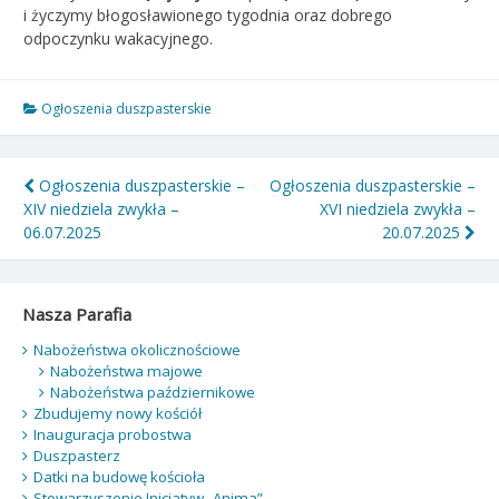
i życzymy błogosławionego tygodnia oraz dobrego
odpoczynku wakacyjnego.
Ogłoszenia duszpasterskie
Nawigacja
Ogłoszenia duszpasterskie –
Ogłoszenia duszpasterskie –
XIV niedziela zwykła –
XVI niedziela zwykła –
wpisu
06.07.2025
20.07.2025
Nasza Parafia
Nabożeństwa okolicznościowe
Nabożeństwa majowe
Nabożeństwa październikowe
Zbudujemy nowy kościół
Inauguracja probostwa
Duszpasterz
Datki na budowę kościoła
Stowarzyszenie Inicjatyw „Anima”