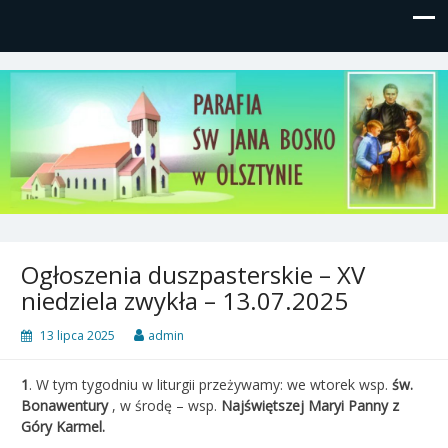
Parafia św, Jana Bosko w
Gutkowo, ul. Żółkiewskiego 1
Olsztynie
Ogłoszenia duszpasterskie – XV
niedziela zwykła – 13.07.2025
13 lipca 2025
admin
1
.
W tym tygodniu w liturgii przeżywamy: we wtorek wsp.
św.
Bonawentury
, w środę – wsp.
Najświętszej Maryi Panny z
Góry Karmel.