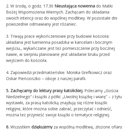
2. W środę, o godz. 17.30
Nieustająca nowenna
do Matki
Bożej Wspomożenia Wiernych. Zachęcam do składania
swoich intencji oraz do wspólnej modlitwy. W pozostałe dni
powszednie odmawiany jest różaniec.
3. Trwają prace wykończeniowe przy budowie kościoła:
układana jest kamienna posadzka w kancelarii i bocznym
wejściu,, wykańczane jest też pomieszczenie przy bocznej
nawie, w sierpniu planowane jest układanie bruku przed
wejściem do kościoła.
4. Zapowiedzi przedmałżeńskie: Monika Grefkowicz oraz
Oskar Pieńcioszko – oboje z naszej parafii.
5.
Zachęcamy do lektury prasy katolickiej.
Polecamy „Gościa
Niedzielnego” i książki z półki: „Uwolnij książkę i wiarę” – z tyłu
wystawki, za prasą katolicką znajdują się różne książki
religijne, które można sobie zabrać, przeczytać i odnieść,
można też przynieść swoje książki o tematyce religijnej.
6.
Wszystkim
dziękujemy
za wspólną modlitwę, złożone ofiary