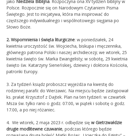
jako
Niedziela Biblijna
. Rozpoczyna ona XV tydzień biblijny w
Polsce. Rozpocznie się on Narodowym Czytaniem Pisma
Świętego. Jest to inicjatywa, która ma inspirować do
częstszego indywidualnego i wspólnotowego sięgania po
Słowo Boże.
2.
Wspomnienia i święta liturgiczne
: w poniedziałek, 24
kwietnia uroczystość św. Wojciecha, biskupa i męczennika,
głównego patrona Polski i naszej archidiecezji; we wtorek, 25
kwietnia święto św. Marka Ewangelisty; w sobotę, 29 kwietnia
święto św. Katarzyny Sieneńskiej, dziewicy i doktora Kościoła,
patronki Europy.
3.
Za tydzień ksiądz proboszcz wyjeżdża na kwestę do
rodzinnej parafii: do Wierzawic. Na miejscu będzie zastępował
ks. prałat Krzysztof z Dajtek. Plan na ten tydzień: w czwartek
Msza św. tylko rano o godz. 07.00, w piątek i sobotę o godz.
17.00, a po niej różaniec.
4. We wtorek, 2 maja 2023 r. odbędzie się
w Gietrzwałdzie
drugie modlitewne czuwanie
, podczas którego będzie
rozważana druga boleść Matki Bożej: „Ucieczka do Egiptu” –