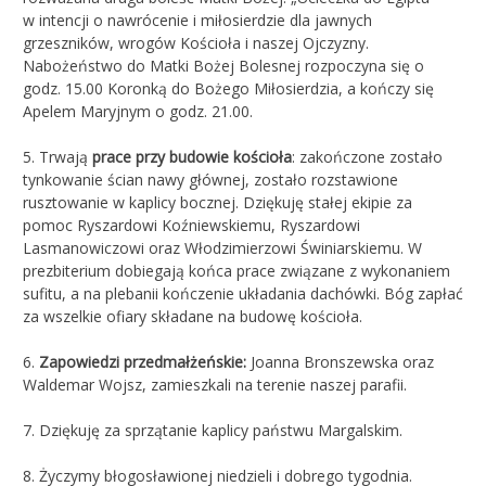
w intencji o nawrócenie i miłosierdzie dla jawnych
grzeszników, wrogów Kościoła i naszej Ojczyzny.
Nabożeństwo do Matki Bożej Bolesnej rozpoczyna się o
godz. 15.00 Koronką do Bożego Miłosierdzia, a kończy się
Apelem Maryjnym o godz. 21.00.
5. Trwają
prace przy budowie kościoła
: zakończone zostało
tynkowanie ścian nawy głównej, zostało rozstawione
rusztowanie w kaplicy bocznej. Dziękuję stałej ekipie za
pomoc Ryszardowi Koźniewskiemu, Ryszardowi
Lasmanowiczowi oraz Włodzimierzowi Świniarskiemu. W
prezbiterium dobiegają końca prace związane z wykonaniem
sufitu, a na plebanii kończenie układania dachówki. Bóg zapłać
za wszelkie ofiary składane na budowę kościoła.
6.
Zapowiedzi przedmałżeńskie:
Joanna Bronszewska oraz
Waldemar Wojsz, zamieszkali na terenie naszej parafii.
7. Dziękuję za sprzątanie kaplicy państwu Margalskim.
8. Życzymy błogosławionej niedzieli i dobrego tygodnia.