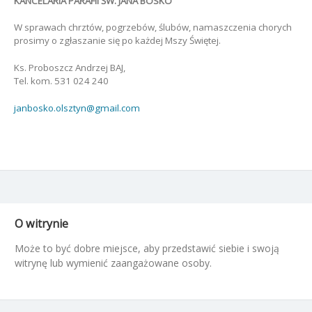
KANCELARIA PARAFII ŚW. JANA BOSKO
W sprawach chrztów, pogrzebów, ślubów, namaszczenia chorych
prosimy o zgłaszanie się po każdej Mszy Świętej.
Ks. Proboszcz Andrzej BAJ,
Tel. kom. 531 024 240
janbosko.olsztyn@gmail.com
O witrynie
Może to być dobre miejsce, aby przedstawić siebie i swoją
witrynę lub wymienić zaangażowane osoby.