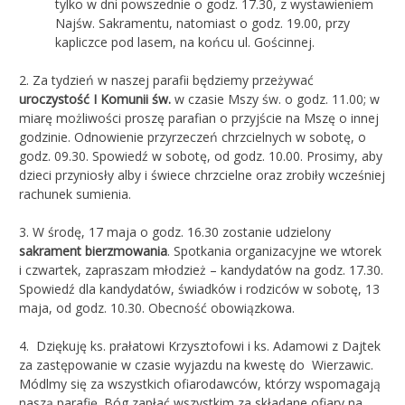
tylko w dni powszednie o godz. 17.30, z wystawieniem
Najśw. Sakramentu, natomiast o godz. 19.00, przy
kapliczce pod lasem, na końcu ul. Gościnnej.
2. Za tydzień w naszej parafii będziemy przeżywać
uroczystość I Komunii
św.
w czasie Mszy św. o godz. 11.00; w
miarę możliwości proszę parafian o przyjście na Mszę o innej
godzinie. Odnowienie przyrzeczeń chrzcielnych w sobotę, o
godz. 09.30. Spowiedź w sobotę, od godz. 10.00. Prosimy, aby
dzieci przyniosły alby i świece chrzcielne oraz zrobiły wcześniej
rachunek sumienia.
3.
W środę, 17 maja o godz. 16.30 zostanie udzielony
sakrament bierzmowania
. Spotkania organizacyjne we wtorek
i czwartek, zapraszam młodzież – kandydatów na godz. 17.30.
Spowiedź dla kandydatów, świadków i rodziców w sobotę, 13
maja, od godz. 10.30. Obecność obowiązkowa.
4. Dziękuję ks. prałatowi Krzysztofowi i ks. Adamowi z Dajtek
za zastępowanie w czasie wyjazdu na kwestę do Wierzawic.
Módlmy się za wszystkich ofiarodawców, którzy wspomagają
naszą parafię. Bóg zapłać wszystkim za składane ofiary na