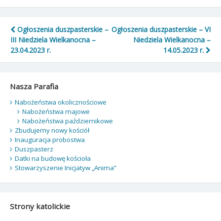
Nawigacja
Ogłoszenia duszpasterskie –
Ogłoszenia duszpasterskie – VI
III Niedziela Wielkanocna –
Niedziela Wielkanocna –
wpisu
23.04.2023 r.
14.05.2023 r.
Nasza Parafia
Nabożeństwa okolicznościowe
Nabożeństwa majowe
Nabożeństwa październikowe
Zbudujemy nowy kościół
Inauguracja probostwa
Duszpasterz
Datki na budowę kościoła
Stowarzyszenie Inicjatyw „Anima”
Strony katolickie