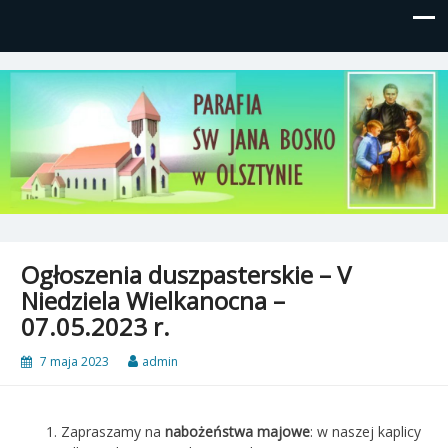
Parafia św, Jana Bosko w
Gutkowo, ul. Żółkiewskiego 1
Olsztynie
Ogłoszenia duszpasterskie – V
Niedziela Wielkanocna –
07.05.2023 r.
7 maja 2023
admin
Zapraszamy na
nabożeństwa majowe
: w naszej kaplicy