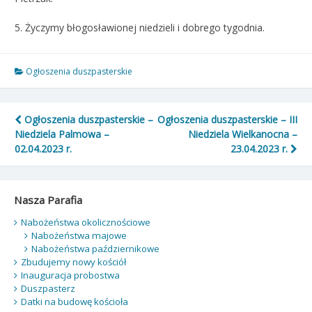
5. Życzymy błogosławionej niedzieli i dobrego tygodnia.
Ogłoszenia duszpasterskie
Nawigacja
Ogłoszenia duszpasterskie –
Ogłoszenia duszpasterskie – III
Niedziela Palmowa –
Niedziela Wielkanocna –
wpisu
02.04.2023 r.
23.04.2023 r.
Nasza Parafia
Nabożeństwa okolicznościowe
Nabożeństwa majowe
Nabożeństwa październikowe
Zbudujemy nowy kościół
Inauguracja probostwa
Duszpasterz
Datki na budowę kościoła