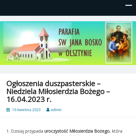
Parafia św, Jana Bosko w
Gutkowo, ul. Żółkiewskiego 1
Olsztynie
Ogłoszenia duszpasterskie –
Niedziela Miłosierdzia Bożego –
16.04.2023 r.
16 kwietnia 2023
admin
1. Dzisiaj przypada
uroczystość Miłosierdzia Bożego
, która