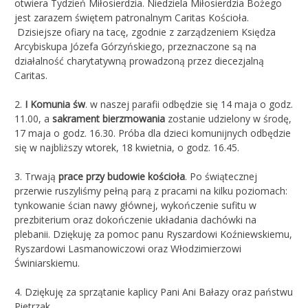
otwiera Tydzień Miłosierdzia. Niedziela Miłosierdzia Bożego
jest zarazem świętem patronalnym Caritas Kościoła.
Dzisiejsze ofiary na tacę, zgodnie z zarządzeniem Księdza
Arcybiskupa Józefa Górzyńskiego, przeznaczone są na
działalność charytatywną prowadzoną przez diecezjalną
Caritas.
2.
I Komunia św
. w naszej parafii odbędzie się 14 maja o godz.
11.00, a
sakrament bierzmowania
zostanie udzielony w środę,
17 maja o godz. 16.30. Próba dla dzieci komunijnych odbędzie
się w najbliższy wtorek, 18 kwietnia, o godz. 16.45.
3. Trwają
prace przy budowie kościoła
. Po świątecznej
przerwie ruszyliśmy pełną parą z pracami na kilku poziomach:
tynkowanie ścian nawy głównej, wykończenie sufitu w
prezbiterium oraz dokończenie układania dachówki na
plebanii. Dziękuję za pomoc panu Ryszardowi Koźniewskiemu,
Ryszardowi Lasmanowiczowi oraz Włodzimierzowi
Świniarskiemu.
4. Dziękuję za sprzątanie kaplicy Pani Ani Bałazy oraz państwu
Pietrzak.