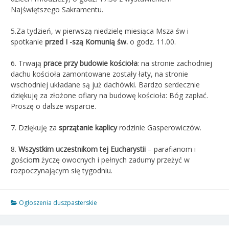
Najświętszego Sakramentu.
5.Za tydzień, w pierwszą niedzielę miesiąca Msza św i
spotkanie
przed I -szą Komunią św.
o godz. 11.00.
6. Trwają
prace przy budowie kościoła
: na stronie zachodniej
dachu kościoła zamontowane zostały łaty, na stronie
wschodniej układane są już dachówki. Bardzo serdecznie
dziękuję za złożone ofiary na budowę kościoła: Bóg zapłać.
Proszę o dalsze wsparcie.
7. Dziękuję za
sprzątanie kaplicy
rodzinie Gasperowiczów.
8.
Wszystkim uczestnikom tej Eucharystii
– parafianom i
gościo
m
życzę owocnych i pełnych zadumy przeżyć w
rozpoczynającym się tygodniu.
Ogłoszenia duszpasterskie