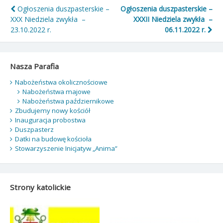
Nawigacja
Ogłoszenia duszpasterskie –
Ogłoszenia duszpasterskie –
XXX Niedziela zwykła –
XXXII Niedziela zwykła –
wpisu
23.10.2022 r.
06.11.2022 r.
Nasza Parafia
Nabożeństwa okolicznościowe
Nabożeństwa majowe
Nabożeństwa październikowe
Zbudujemy nowy kościół
Inauguracja probostwa
Duszpasterz
Datki na budowę kościoła
Stowarzyszenie Inicjatyw „Anima”
Strony katolickie