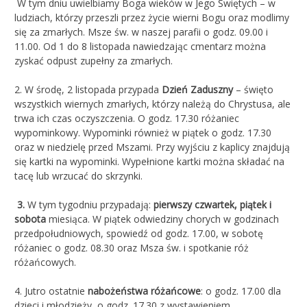
W tym dniu uwielbiamy Boga wieków w Jego Świętych – w
ludziach, którzy przeszli przez życie wierni Bogu oraz modlimy
się za zmarłych. Msze św. w naszej parafii o godz. 09.00 i
11.00. Od 1 do 8 listopada nawiedzając cmentarz można
zyskać odpust zupełny za zmarłych.
2. W środę, 2 listopada przypada
Dzień Zaduszny
– święto
wszystkich wiernych zmarłych, którzy należą do Chrystusa, ale
trwa ich czas oczyszczenia. O godz. 17.30 różaniec
wypominkowy. Wypominki również w piątek o godz. 17.30
oraz w niedzielę przed Mszami. Przy wyjściu z kaplicy znajdują
się kartki na wypominki. Wypełnione kartki można składać na
tacę lub wrzucać do skrzynki.
3.
W tym tygodniu przypadają:
pierwszy czwartek, piątek i
sobota
miesiąca. W piątek odwiedziny chorych w godzinach
przedpołudniowych, spowiedź od godz. 17.00, w sobotę
różaniec o godz. 08.30 oraz Msza św. i spotkanie róż
różańcowych.
4. Jutro ostatnie
nabożeństwa różańcowe
: o godz. 17.00 dla
dzieci i młodzieży, o godz. 17.30 z wystawieniem