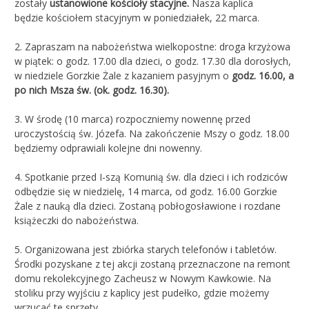
zostały
ustanowione kościoły stacyjne.
Nasza kaplica
będzie kościołem stacyjnym w poniedziałek, 22 marca.
2. Zapraszam na nabożeństwa wielkopostne: droga krzyżowa
w piątek: o godz. 17.00 dla dzieci, o godz. 17.30 dla dorosłych,
w niedziele Gorzkie Żale z kazaniem pasyjnym o
godz. 16.00, a
po nich Msza św. (ok. godz. 16.30).
3. W środę (10 marca) rozpoczniemy nowennę przed
uroczystością św. Józefa. Na zakończenie Mszy o godz. 18.00
będziemy odprawiali kolejne dni nowenny.
4. Spotkanie przed I-szą Komunią św. dla dzieci i ich rodziców
odbędzie się w niedzielę, 14 marca, od godz. 16.00 Gorzkie
Żale z nauką dla dzieci. Zostaną pobłogosławione i rozdane
książeczki do nabożeństwa.
5. Organizowana jest zbiórka starych telefonów i tabletów.
Środki pozyskane z tej akcji zostaną przeznaczone na remont
domu rekolekcyjnego Zacheusz w Nowym Kawkowie. Na
stoliku przy wyjściu z kaplicy jest pudełko, gdzie możemy
wrzucać te sprzęty.