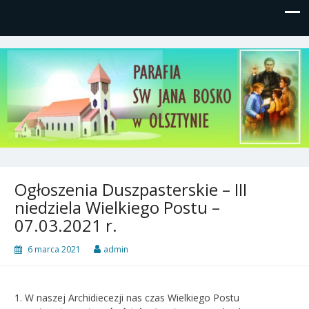
Parafia św, Jana Bosko w
Gutkowo, ul. Żółkiewskiego 1
Olsztynie
Ogłoszenia Duszpasterskie – III
niedziela Wielkiego Postu –
07.03.2021 r.
6 marca 2021
admin
1. W naszej Archidiecezji nas czas Wielkiego Postu