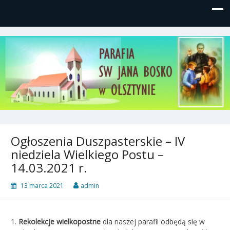
Parafia św, Jana Bosko w
Gutkowo, ul. Żółkiewskiego 1
Olsztynie
Ogłoszenia Duszpasterskie – IV
niedziela Wielkiego Postu –
14.03.2021 r.
13 marca 2021
admin
1.
Rekolekcje wielkopostne
dla naszej parafii odbędą się w