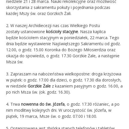
niedziele 21 i 28 marca. Nauki rekolekcyjne oraz możliwość
skorzystania z sakramentu pokuty i pojednania podczas
każdej Mszy św. oraz Gorzkich Żali.
2. W naszej Archidiecezji nas czas Wielkiego Postu
zostały ustanowione
kościoły stacyjne
. Nasza kaplica
będzie kościołem stacyjnym w poniedziałek, 22 marca. Tego
dnia będzie wystawienie Najświętszego Sakramentu od godz.
12.00, o godz. 15.00 Koronka do Bożego Miłosierdzia oraz
okazja do spowiedzi, o godz. 17.30 Gorzkie Żale, a następnie
Msza św.
3. Zapraszam na nabożeństwa wielkopostne: droga krzyżowa
w piątek: o godz. 17.00 dla dzieci, o godz. 17.30 dla dorosłych,
w niedziele
Gorzkie Żale
z kazaniem pasyjnym o godz. 16.00, a
po nich Msza św. (ok. godz. 16.30).
4. Trwa
nowenna do św. Józefa
, o godz. 17.30 różaniec, a po
nim modlitwy kolejnych dni. W uroczystość św. Józefa, w
piątek, 19 marca, Msze św. o godz. 07.00 i 18.00.
5. Organizowana jest zbiórka starych telefonów i tabletów.