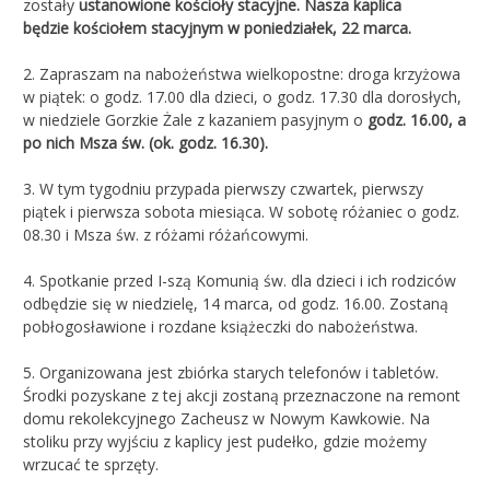
zostały
ustanowione kościoły stacyjne. Nasza kaplica
będzie
kościołem stacyjnym w poniedziałek, 22 marca.
2. Zapraszam na nabożeństwa wielkopostne: droga krzyżowa
w piątek: o godz. 17.00 dla dzieci, o godz. 17.30 dla dorosłych,
w niedziele Gorzkie Żale z kazaniem pasyjnym o
godz. 16.00, a
po nich Msza św. (ok. godz. 16.30).
3. W tym tygodniu przypada pierwszy czwartek, pierwszy
piątek i pierwsza sobota miesiąca. W sobotę różaniec o godz.
08.30 i Msza św. z różami różańcowymi.
4. Spotkanie przed I-szą Komunią św. dla dzieci i ich rodziców
odbędzie się w niedzielę, 14 marca, od godz. 16.00. Zostaną
pobłogosławione i rozdane książeczki do nabożeństwa.
5. Organizowana jest zbiórka starych telefonów i tabletów.
Środki pozyskane z tej akcji zostaną przeznaczone na remont
domu rekolekcyjnego Zacheusz w Nowym Kawkowie. Na
stoliku przy wyjściu z kaplicy jest pudełko, gdzie możemy
wrzucać te sprzęty.