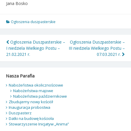
Jana Bosko
Ogłoszenia duszpasterskie
Nawigacja
Ogłoszenia Duszpasterskie –
Ogłoszenia Duszpasterskie –
I niedziela Wielkiego Postu –
III niedziela Wielkiego Postu –
wpisu
21.02.2021 r.
07.03.2021 r.
Nasza Parafia
Nabożeństwa okolicznościowe
Nabożeństwa majowe
Nabożeństwa październikowe
Zbudujemy nowy kościół
Inauguracja probostwa
Duszpasterz
Datki na budowę kościoła
Stowarzyszenie Inicjatyw „Anima”