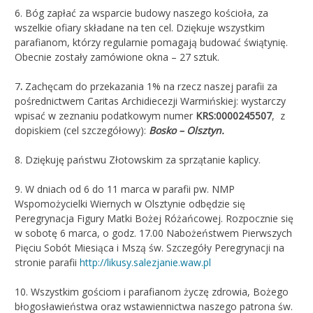
6. Bóg zapłać za wsparcie budowy naszego kościoła, za
wszelkie ofiary składane na ten cel. Dziękuje wszystkim
parafianom, którzy regularnie pomagają budować świątynię.
Obecnie zostały zamówione okna – 27 sztuk.
7
.
Zachęcam do przekazania 1% na rzecz naszej parafii za
pośrednictwem Caritas Archidiecezji Warmińskiej: wystarczy
wpisać w zeznaniu podatkowym numer
KRS:0000245507
, z
dopiskiem (cel szczegółowy):
Bosko – Olsztyn.
8. Dziękuję państwu Złotowskim za sprzątanie kaplicy.
9. W dniach od 6 do 11 marca w parafii pw. NMP
Wspomożycielki Wiernych w Olsztynie odbędzie się
Peregrynacja Figury Matki Bożej Różańcowej. Rozpocznie się
w sobotę 6 marca, o godz. 17.00 Nabożeństwem Pierwszych
Pięciu Sobót Miesiąca i Mszą św. Szczegóły Peregrynacji na
stronie parafii
http://likusy.salezjanie.waw.pl
10. Wszystkim gościom i parafianom życzę zdrowia, Bożego
błogosławieństwa oraz wstawiennictwa naszego patrona św.