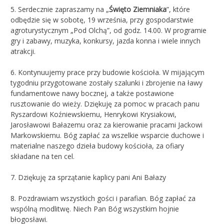
5. Serdecznie zapraszamy na „
Święto Ziemniaka
”, które
odbędzie się w sobotę, 19 września, przy gospodarstwie
agroturystycznym „Pod Olchą”, od godz. 14.00. W programie
gry i zabawy, muzyka, konkursy, jazda konna i wiele innych
atrakcji.
6. Kontynuujemy prace przy budowie kościoła. W mijającym
tygodniu przygotowane zostały szalunki i zbrojenie na ławy
fundamentowe nawy bocznej, a także postawione
rusztowanie do wieży. Dziękuję za pomoc w pracach panu
Ryszardowi Koźniewskiemu, Henrykowi Krysiakowi,
Jarosławowi Bałazemu oraz za kierowanie pracami Jackowi
Markowskiemu. Bóg zapłać za wszelkie wsparcie duchowe i
materialne naszego dzieła budowy kościoła, za ofiary
składane na ten cel.
7. Dziękuję za sprzątanie kaplicy pani Ani Bałazy
8. Pozdrawiam wszystkich gości i parafian. Bóg zapłać za
wspólną modlitwę. Niech Pan Bóg wszystkim hojnie
błogosławi.