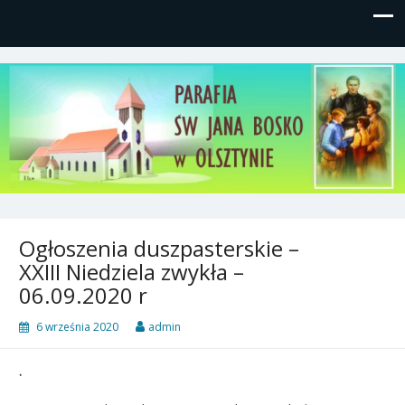
Parafia św, Jana Bosko w
Gutkowo, ul. Żółkiewskiego 1
Olsztynie
Ogłoszenia duszpasterskie –
XXIII Niedziela zwykła –
06.09.2020 r
6 września 2020
admin
.