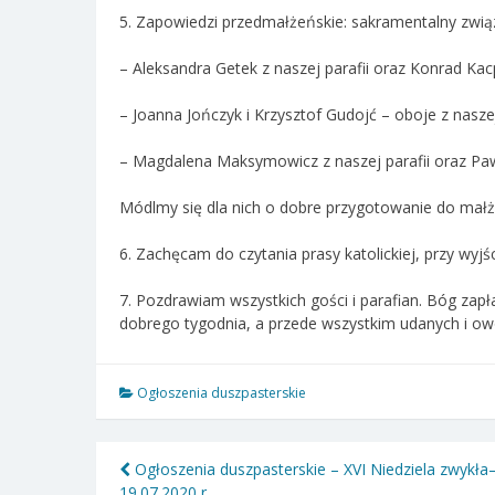
5. Zapowiedzi przedmałżeńskie: sakramentalny zwią
– Aleksandra Getek z naszej parafii oraz Konrad Kac
– Joanna Jończyk i Krzysztof Gudojć – oboje z naszej 
– Magdalena Maksymowicz z naszej parafii oraz Paw
Módlmy się dla nich o dobre przygotowanie do mał
6. Zachęcam do czytania prasy katolickiej, przy wyjśc
7. Pozdrawiam wszystkich gości i parafian. Bóg zapł
dobrego tygodnia, a przede wszystkim udanych i o
Ogłoszenia duszpasterskie
Nawigacja
Ogłoszenia duszpasterskie – XVI Niedziela zwykła
19.07.2020 r.