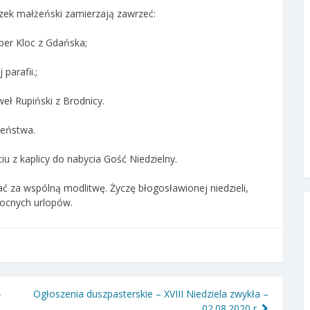
zek małżeński zamierzają zawrzeć:
per Kloc z Gdańska;
parafii.;
eł Rupiński z Brodnicy.
żeństwa.
iu z kaplicy do nabycia Gość Niedzielny.
ać za wspólną modlitwę. Życzę błogosławionej niedzieli,
wocnych urlopów.
–
Ogłoszenia duszpasterskie – XVIII Niedziela zwykła –
02.08.2020 r.