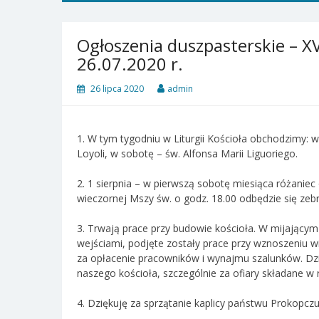
Ogłoszenia duszpasterskie – XV
26.07.2020 r.
26 lipca 2020
admin
1. W tym tygodniu w Liturgii Kościoła obchodzimy: 
Loyoli, w sobotę – św. Alfonsa Marii Liguoriego.
2. 1 sierpnia – w pierwszą sobotę miesiąca różanie
wieczornej Mszy św. o godz. 18.00 odbędzie się zebr
3. Trwają prace przy budowie kościoła. W mijający
wejściami, podjęte zostały prace przy wznoszeniu w
za opłacenie pracowników i wynajmu szalunków. Dz
naszego kościoła, szczególnie za ofiary składane w
4. Dziękuję za sprzątanie kaplicy państwu Prokopczu