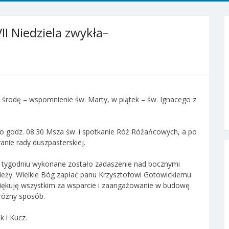
II Niedziela zwykła–
w środę – wspomnienie św. Marty, w piątek – św. Ignacego z
c o godz. 08.30 Msza św. i spotkanie Róż Różańcowych, a po
anie rady duszpasterskiej.
m tygodniu wykonane zostało zadaszenie nad bocznymi
ieży. Wielkie Bóg zapłać panu Krzysztofowi Gotowickiemu
iękuję wszystkim za wsparcie i zaangażowanie w budowę
 różny sposób.
k i Kucz.