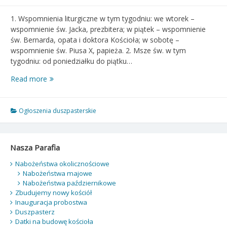
1. Wspomnienia liturgiczne w tym tygodniu: we wtorek –
wspomnienie św. Jacka, prezbitera; w piątek – wspomnienie
św. Bernarda, opata i doktora Kościoła; w sobotę –
wspomnienie św. Piusa X, papieża. 2. Msze św. w tym
tygodniu: od poniedziałku do piątku…
Ogłoszenia
Read more
duszpasterskie
–
Uroczystość
Ogłoszenia duszpasterskie
Wniebowzięcia
NMP
–
Nasza Parafia
15.08.2021
r.
Nabożeństwa okolicznościowe
Nabożeństwa majowe
Nabożeństwa październikowe
Zbudujemy nowy kościół
Inauguracja probostwa
Duszpasterz
Datki na budowę kościoła