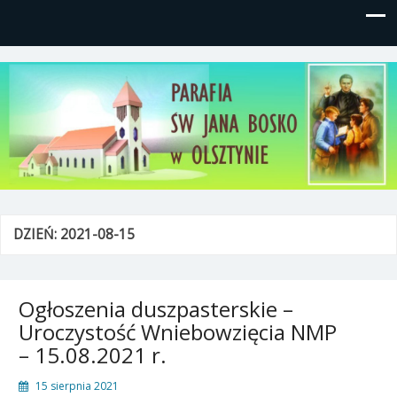
Parafia św, Jana Bosko w
Gutkowo, ul. Żółkiewskiego 1
Olsztynie
DZIEŃ:
2021-08-15
Ogłoszenia duszpasterskie –
Uroczystość Wniebowzięcia NMP
– 15.08.2021 r.
15 sierpnia 2021