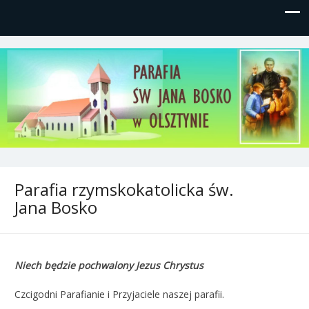
Parafia św, Jana Bosko w
Gutkowo, ul. Żółkiewskiego 1
Olsztynie
Parafia rzymskokatolicka św.
Jana Bosko
Niech będzie pochwalony Jezus Chrystus
Czcigodni Parafianie i Przyjaciele naszej parafii.