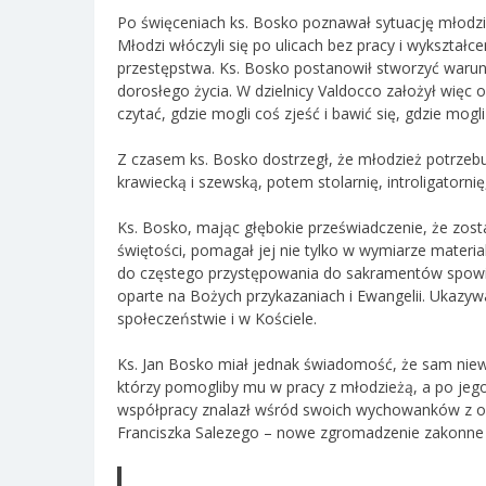
Po święceniach ks. Bosko poznawał sytuację młodzie
Młodzi włóczyli się po ulicach bez pracy i wykształce
przestępstwa. Ks. Bosko postanowił stworzyć war
dorosłego życia. W dzielnicy Valdocco założył więc o
czytać, gdzie mogli coś zjeść i bawić się, gdzie mogl
Z czasem ks. Bosko dostrzegł, że młodzież potrzeb
krawiecką i szewską, potem stolarnię, introligatorn
Ks. Bosko, mając głębokie przeświadczenie, że zos
świętości, pomagał jej nie tylko w wymiarze materi
do częstego przystępowania do sakramentów spowie
oparte na Bożych przykazaniach i Ewangelii. Ukazywa
społeczeństwie i w Kościele.
Ks. Jan Bosko miał jednak świadomość, że sam ni
którzy pomogliby mu w pracy z młodzieżą, a po jego
współpracy znalazł wśród swoich wychowanków z o
Franciszka Salezego – nowe zgromadzenie zakonne