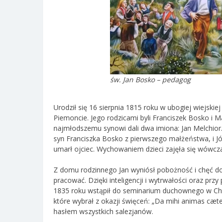
św. Jan Bosko – pedagog
Urodził się 16 sierpnia 1815 roku w ubogiej wiejski
Piemoncie. Jego rodzicami byli Franciszek Bosko i 
najmłodszemu synowi dali dwa imiona: Jan Melchior.
syn Franciszka Bosko z pierwszego małżeństwa, i Józ
umarł ojciec. Wychowaniem dzieci zajęła się wówcz
Z domu rodzinnego Jan wyniósł pobożność i chęć do
pracować. Dzięki inteligencji i wytrwałości oraz prz
1835 roku wstąpił do seminarium duchownego w Chier
które wybrał z okazji święceń: „Da mihi animas cæter
hasłem wszystkich salezjanów.