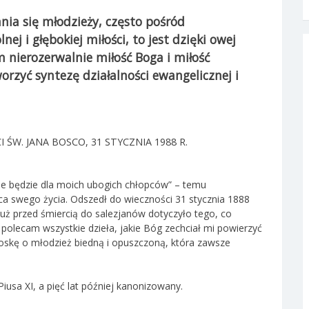
nia się młodzieży, często pośród
ej i głębokiej miłości, to jest dzięki owej
 nierozerwalnie miłość Boga i miłość
worzyć syntezę działalności ewangelicznej i
I ŚW. JANA BOSCO, 31 STYCZNIA 1988 R.
ie będzie dla moich ubogich chłopców” – temu
ca swego życia. Odszedł do wieczności 31 stycznia 1888
tuż przed śmiercią do salezjanów dotyczyło tego, co
e polecam wszystkie dzieła, jakie Bóg zechciał mi powierzyć
oskę o młodzież biedną i opuszczoną, która zawsze
usa XI, a pięć lat później kanonizowany.