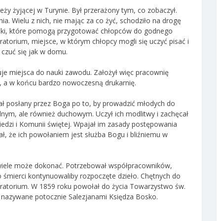
ży żyjącej w Turynie. Był przerażony tym, co zobaczył.
nia. Wielu z nich, nie mając za co żyć, schodziło na drogę
unki, które pomogą przygotować chłopców do godnego
ratorium, miejsce, w którym chłopcy mogli się uczyć pisać i
i czuć się jak w domu.
uje miejsca do nauki zawodu. Założył więc pracownię
ię, a w końcu bardzo nowoczesną drukarnię.
tał posłany przez Boga po to, by prowadzić młodych do
alnym, ale również duchowym. Uczył ich modlitwy i zachęcał
dzi i Komunii świętej. Wpajał im zasady postępowania
ł, że ich powołaniem jest służba Bogu i bliźniemu w
ewiele może dokonać. Potrzebował współpracowników,
 śmierci kontynuowaliby rozpoczęte dzieło. Chętnych do
ratorium. W 1859 roku powołał do życia Towarzystwo św.
 nazywane potocznie Salezjanami Księdza Bosko.