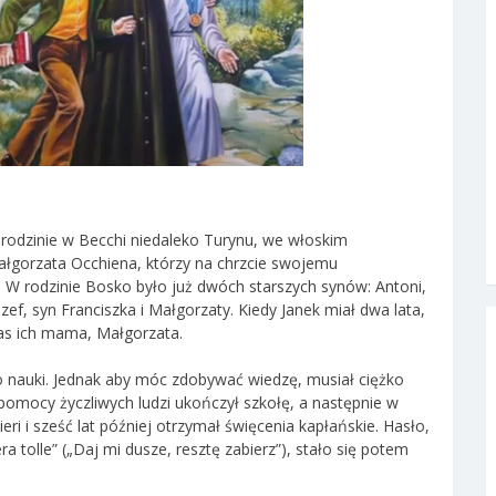
ej rodzinie w Becchi niedaleko Turynu, we włoskim
Małgorzata Occhiena, którzy na chrzcie swojemu
 W rodzinie Bosko było już dwóch starszych synów: Antoni,
ef, syn Franciszka i Małgorzaty. Kiedy Janek miał dwa lata,
as ich mama, Małgorzata.
 nauki. Jednak aby móc zdobywać wiedzę, musiał ciężko
y pomocy życzliwych ludzi ukończył szkołę, a następnie w
i i sześć lat później otrzymał święcenia kapłańskie. Hasło,
a tolle” („Daj mi dusze, resztę zabierz”), stało się potem