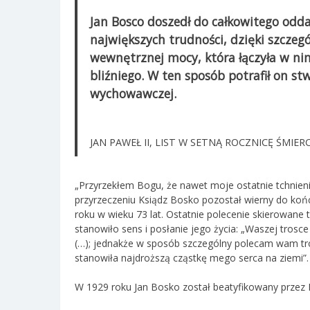
Jan Bosco doszedł do całkowitego odda
największych trudności, dzięki szczególn
wewnętrznej mocy, która łączyła w nim
bliźniego. W ten sposób potrafił on st
wychowawczej.
JAN PAWEŁ II, LIST W SETNĄ ROCZNICĘ ŚMIERC
„Przyrzekłem Bogu, że nawet moje ostatnie tchnien
przyrzeczeniu Ksiądz Bosko pozostał wierny do koń
roku w wieku 73 lat. Ostatnie polecenie skierowane 
stanowiło sens i posłanie jego życia: „Waszej trosc
(…); jednakże w sposób szczególny polecam wam tr
stanowiła najdroższą cząstkę mego serca na ziemi”.
W 1929 roku Jan Bosko został beatyfikowany przez Pi