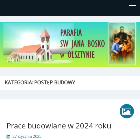
Parafia św, Jana Bosko w
Gutkowo, ul. Żółkiewskiego 1
Olsztynie
KATEGORIA:
POSTĘP BUDOWY
Prace budowlane w 2024 roku
27 stycznia 2025