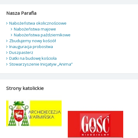
po
wpisach
Nasza Parafia
Nabożeństwa okolicznościowe
Nabożeństwa majowe
Nabożeństwa październikowe
Zbudujemy nowy kościół
Inauguracja probostwa
Duszpasterz
Datki na budowę kościoła
Stowarzyszenie Inicjatyw „Anima”
Strony katolickie