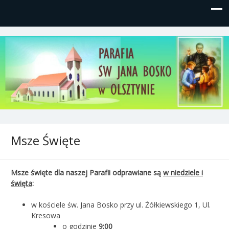
Parafia św, Jana Bosko w
Gutkowo, ul. Żółkiewskiego 1
Olsztynie
Msze Święte
Msze święte dla naszej Parafii odprawiane są
w niedziele i
święta
:
w kościele św. Jana Bosko przy ul. Żółkiewskiego 1, Ul.
Kresowa
o godzinie
9:00