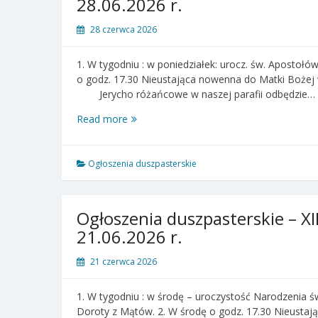
28.06.2026 r.
r.
28 czerwca 2026
1. W tygodniu : w poniedziałek: urocz. św. Apostołó
o godz. 17.30 Nieustająca nowenna do Matki Bożej 
Jerycho różańcowe w naszej parafii odbędzie…
Ogłoszenia
Read more
duszpasterskie
–
XIII
Ogłoszenia duszpasterskie
Niedziela
zwykła
–
Ogłoszenia duszpasterskie – XII
28.06.2026
21.06.2026 r.
r.
21 czerwca 2026
1. W tygodniu : w środę – uroczystość Narodzenia ś
Doroty z Mątów. 2. W środę o godz. 17.30 Nieusta