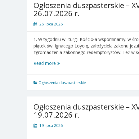
–
Ogłoszenia duszpasterskie – XVI
02.08.2026
26.07.2026 r.
r.
26 lipca 2026
1. W tygodniu w liturgii Kościoła wspominamy: w środ
piątek św. Ignacego Loyolę, założyciela zakonu jezu
zgromadzenia zakonnego redemptorystów. Też w s
Ogłoszenia
Read more
duszpasterskie
–
XVII
Ogłoszenia duszpasterskie
Niedziela
zwykła
–
Ogłoszenia duszpasterskie – XV
26.07.2026
19.07.2026 r.
r.
19 lipca 2026