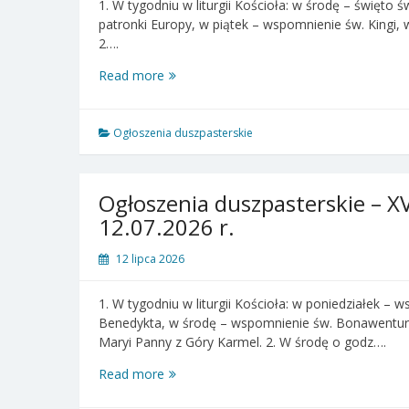
1. W tygodniu w liturgii Kościoła: w środę – święto 
patronki Europy, w piątek – wspomnienie św. Kingi, 
2….
Ogłoszenia
Read more
duszpasterskie
–
XVI
Ogłoszenia duszpasterskie
Niedziela
zwykła
–
Ogłoszenia duszpasterskie – XV
19.07.2026
12.07.2026 r.
r.
12 lipca 2026
1. W tygodniu w liturgii Kościoła: w poniedziałek –
Benedykta, w środę – wspomnienie św. Bonawentury,
Maryi Panny z Góry Karmel. 2. W środę o godz….
Ogłoszenia
Read more
duszpasterskie