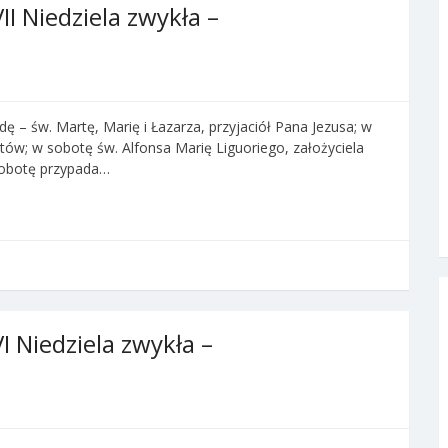
I Niedziela zwykła –
ę – św. Martę, Marię i Łazarza, przyjaciół Pana Jezusa; w
itów; w sobotę św. Alfonsa Marię Liguoriego, założyciela
obotę przypada…
I Niedziela zwykła –