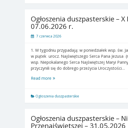
Niedziela
zwykła
–
Ogłoszenia duszpasterskie – X 
14.06.2026
07.06.2026 r.
r.
7 czerwca 2026
1. W tygodniu przypadają: w poniedziałek wsp. św. 
w piątek urocz. Najświętszego Serca Pana Jezusa (
wsp. Niepokalanego Serca Najświętszej Maryi Panny
przyczynili się do dobrego przeżycia Uroczystości…
Ogłoszenia
Read more
duszpasterskie
–
X
Ogłoszenia duszpasterskie
Niedziela
zwykła
–
Ogłoszenia duszpasterskie – Ni
07.06.2026
Przenajświętszej – 31.05.2026 
r.