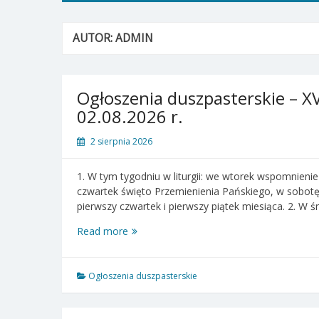
AUTOR:
ADMIN
Ogłoszenia duszpasterskie – XVI
02.08.2026 r.
2 sierpnia 2026
1. W tym tygodniu w liturgii: we wtorek wspomnieni
czwartek święto Przemienienia Pańskiego, w sobot
pierwszy czwartek i pierwszy piątek miesiąca. 2. W 
Ogłoszenia
Read more
duszpasterskie
–
XVIII
Ogłoszenia duszpasterskie
Niedziela
zwykła