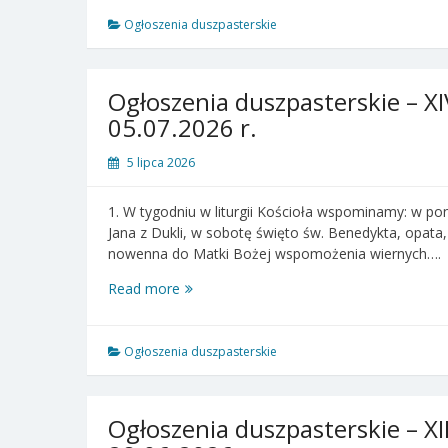
–
XV
Ogłoszenia duszpasterskie
Niedziela
zwykła
–
Ogłoszenia duszpasterskie – XI
12.07.2026
05.07.2026 r.
r.
5 lipca 2026
1. W tygodniu w liturgii Kościoła wspominamy: w po
Jana z Dukli, w sobotę święto św. Benedykta, opata,
nowenna do Matki Bożej wspomożenia wiernych….
Ogłoszenia
Read more
duszpasterskie
–
XIV
Ogłoszenia duszpasterskie
Niedziela
zwykła
–
Ogłoszenia duszpasterskie – XII
05.07.2026