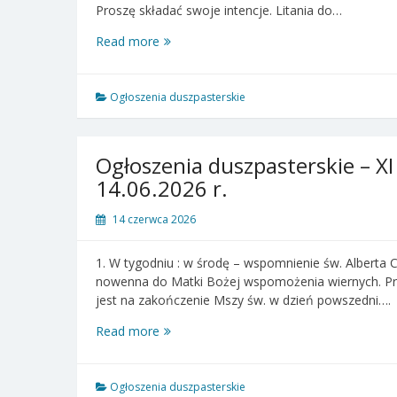
Proszę składać swoje intencje. Litania do…
Ogłoszenia
Read more
duszpasterskie
–
XII
Ogłoszenia duszpasterskie
Niedziela
zwykła
–
Ogłoszenia duszpasterskie – XI
21.06.2026
14.06.2026 r.
r.
14 czerwca 2026
1. W tygodniu : w środę – wspomnienie św. Alberta 
nowenna do Matki Bożej wspomożenia wiernych. Pro
jest na zakończenie Mszy św. w dzień powszedni….
Ogłoszenia
Read more
duszpasterskie
–
XI
Ogłoszenia duszpasterskie