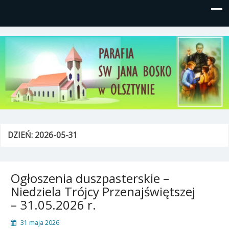
Parafia św, Jana Bosko w
Gutkowo, ul. Żółkiewskiego 1
Olsztynie
DZIEŃ:
2026-05-31
Ogłoszenia duszpasterskie –
Niedziela Trójcy Przenajświętszej
– 31.05.2026 r.
31 maja 2026