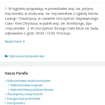
1. W tygodniu przypadają: w poniedziałek wsp. św. Justyna,
męczennika; w środę wsp. św. męczenników z Ugandy Karola
Lwangi i Towarzyszy; w czwartek Uroczystość Najświętszego
Ciała i Krwi Chrystusa, w piątek wsp. św. Bonifacego, bpa
i męczennika . 2. W Uroczystość Bożego Ciała Msze św. będą
odprawiane o godz. 09.00 i 10.00. Procesja…
Ogłoszenia
Read more
duszpasterskie
–
Niedziela
Ogłoszenia duszpasterskie
Trójcy
Przenajświętszej
–
Nasza Parafia
31.05.2026
r.
Nabożeństwa okolicznościowe
Nabożeństwa majowe
Nabożeństwa październikowe
Zbudujemy nowy kościół
Inauguracja probostwa
Duszpasterz