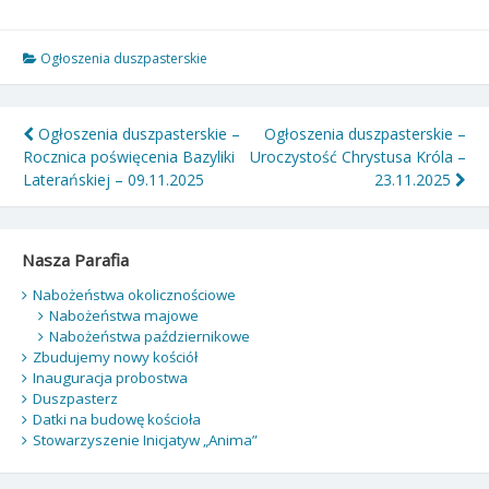
Ogłoszenia duszpasterskie
Nawigacja
Ogłoszenia duszpasterskie –
Ogłoszenia duszpasterskie –
Rocznica poświęcenia Bazyliki
Uroczystość Chrystusa Króla –
wpisu
Laterańskiej – 09.11.2025
23.11.2025
Nasza Parafia
Nabożeństwa okolicznościowe
Nabożeństwa majowe
Nabożeństwa październikowe
Zbudujemy nowy kościół
Inauguracja probostwa
Duszpasterz
Datki na budowę kościoła
Stowarzyszenie Inicjatyw „Anima”