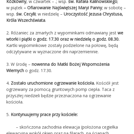
Kózkówny
, w czwartek – .; wsp.
św. Rafała Kalinowskiego
;
w piątek
– Ofiarowanie Najświętszej Maryi Panny
; w sobotę –
wsp.
św. Cecylii
; w niedzielę –
Uroczystość Jezusa Chrystusa,
Króla Wszechświata
.
2. Różaniec za zmarłych z wypominkami odmawiany jest
we
wtorki i piątki o godz. 17.30 oraz w niedzielę o godz. 08.30.
Kartki wypominkowe zostały podzielone na połowę, będą
odczytywane w wyznaczone dni naprzemiennie.
3. W środę –
nowenna do Matki Bożej Wspomożenia
Wiernych
o godz. 17.30.
4.
Zostało uruchomione ogrzewanie kościoła.
Kościół jest
ogrzewany za pomocą gruntowych pomp ciepła. Taca z
przyszłej niedzieli będzie przeznaczona na ogrzewanie
kościoła.
5.
Kontynuujemy prace przy kościele:
– skończona zachodnia elewacja (położona cegiełka
elewacyjna wokół okien oraz na filarach, na ścianach