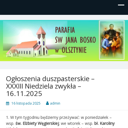
Parafia św, Jana Bosko w
Gutkowo, ul. Żółkiewskiego 1
Olsztynie
Ogłoszenia duszpasterskie –
XXXIII Niedziela zwykła –
16.11.2025
16 listopada 2025
admin
1. W tym tygodniu będziemy przeżywać: w poniedziałek –
wsp.
św. Elżbiety Węgierskiej
; we wtorek – wsp.
bł. Karoliny