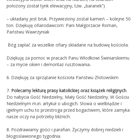
położony został tynk elewacyjny, tzw. „baranek”)
– układany jest bruk. Przywieziony został kamień – kolejne 50
ton. Dziękuję ofiarodawcom: Pani Małgorzacie Roman,
Państwu Wawrzyniak
Bóg zapłać za wszelkie ofiary składane na budowę kościoła.
Dziękuję za pomoc w pracach Panu Włodkowi Świniarskiemu
– za mycie okien i demontaż rusztowania
.
6. Dziękuję za sprzątanie kościoła Państwu Złotowskim
7.
Polecamy lekturę prasy katolickiej oraz książek religijnych
.
Do nabycia Gość Niedzielny, Mały Gość Niedzielny. W Gościu
Niedzielnym m.in. artykuł o ubogich. Słowa o wielbłądzie i
igielnym uchu to przestroga przed bogactwem, które zamyka
nasze oczy na potrzeby bliźnich.
8. Pozdrawiamy gości i parafian. Życzymy dobrej niedzieli i
błogosławionego tygodnia.