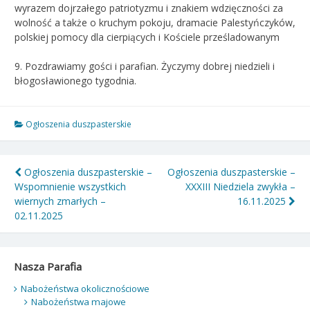
wyrazem dojrzałego patriotyzmu i znakiem wdzięczności za
wolność a także o kruchym pokoju, dramacie Palestyńczyków,
polskiej pomocy dla cierpiących i Kościele prześladowanym
9. Pozdrawiamy gości i parafian. Życzymy dobrej niedzieli i
błogosławionego tygodnia.
Ogłoszenia duszpasterskie
Nawigacja
Ogłoszenia duszpasterskie –
Ogłoszenia duszpasterskie –
Wspomnienie wszystkich
XXXIII Niedziela zwykła –
wpisu
wiernych zmarłych –
16.11.2025
02.11.2025
Nasza Parafia
Nabożeństwa okolicznościowe
Nabożeństwa majowe