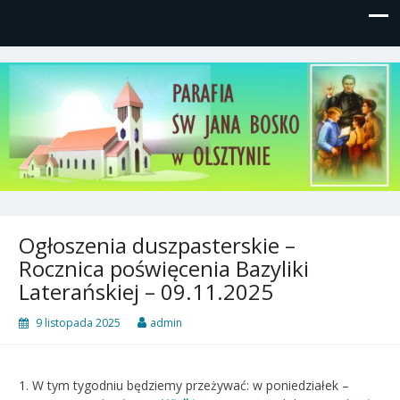
Parafia św, Jana Bosko w
Gutkowo, ul. Żółkiewskiego 1
Olsztynie
Ogłoszenia duszpasterskie –
Rocznica poświęcenia Bazyliki
Laterańskiej – 09.11.2025
9 listopada 2025
admin
1. W tym tygodniu będziemy przeżywać: w poniedziałek –