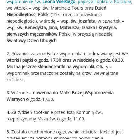
wspomnienie św.
Leona Wielkiego
, papieża i doktora Kościoła
,
we wtorek – wsp. św. Marcina z Tours oraz
Dzień
Niepodległości Polski
(107. rocznica odzyskania
niepodległości), w środę – wsp.
św. Jozafata
, w czwartek –
wsp.
św. Benedykta, Jana, Mateusza, Izaaka i Krystyna,
pierwszych męczenników Polski
, w przyszłą niedzielę
Światowy Dzień Ubogich
.
2. Różaniec za zmarłych z wypominkami odmawiany jest
we
wtorki i piątki o godz. 17.30 oraz
w niedzielę o godz. 08.30.
Można jeszcze składać kartki na wypominki.
Ofiary z
wypominek przeznaczone zostały na drzwi wewnętrzne
kościoła.
3. W środę –
nowenna do Matki Bożej Wspomożenia
Wiernych
o godz. 17.30.
4. Za tydzień spotkanie przed Iszą Komunią św.,
rozpoczynamy Mszą św. o godz. 11.00.
5. Zostało uruchomione ogrzewanie kościoła. Kościół jest
ogrzewany za pomocą gruntowych pomp ciepła.