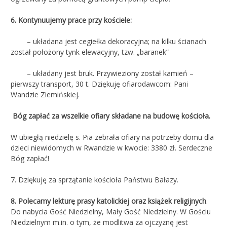
6. Kontynuujemy prace przy kościele:
– układana jest cegiełka dekoracyjna; na kilku ścianach
został położony tynk elewacyjny, tzw. „baranek”
– układany jest bruk. Przywieziony został kamień –
pierwszy transport, 30 t. Dziękuję ofiarodawcom: Pani
Wandzie Ziemińskiej.
Bóg zapłać za wszelkie ofiary składane na budowę kościoła.
W ubiegłą niedzielę s. Pia zebrała ofiary na potrzeby domu dla
dzieci niewidomych w Rwandzie w kwocie: 3380 zł. Serdeczne
Bóg zapłać!
7. Dziękuję za sprzątanie kościoła Państwu Bałazy.
8. Polecamy lekturę prasy katolickiej oraz książek religijnych
.
Do nabycia Gość Niedzielny, Mały Gość Niedzielny. W Gościu
Niedzielnym m.in. o tym, że modlitwa za ojczyznę jest