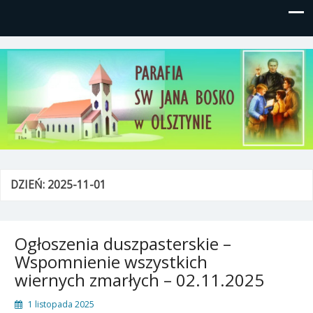
Parafia św, Jana Bosko w
Gutkowo, ul. Żółkiewskiego 1
Olsztynie
DZIEŃ:
2025-11-01
Ogłoszenia duszpasterskie –
Wspomnienie wszystkich
wiernych zmarłych – 02.11.2025
1 listopada 2025