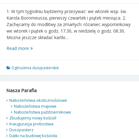
1. W tym tygodniu będziemy przeżywać: we wtorek wsp. św.
Karola Boromeusza, pierwszy czwartek i piątek miesiąca. 2.
Zachęcamy do modlitwy za zmarłych: różaniec wypominkowy
we wtorek i piątek o godz. 17.30, w niedzielę o godz. 08.30.
Można jeszcze składać kartki…
Ogłoszenia
Read more
duszpasterskie
–
Wspomnienie
Ogłoszenia duszpasterskie
wszystkich
wiernych
zmarłych
Nasza Parafia
–
02.11.2025
Nabożeństwa okolicznościowe
Nabożeństwa majowe
Nabożeństwa październikowe
Zbudujemy nowy kościół
Inauguracja probostwa
Duszpasterz
Datki na budowę kościoła