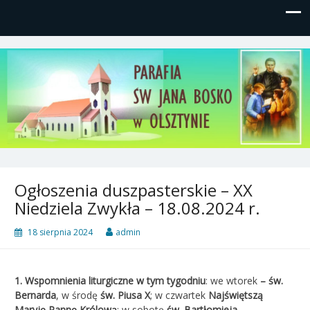
Parafia św, Jana Bosko w
Gutkowo, ul. Żółkiewskiego 1
Olsztynie
Ogłoszenia duszpasterskie – XX
Niedziela Zwykła – 18.08.2024 r.
18 sierpnia 2024
admin
1.
Wspomnienia liturgiczne
w tym tygodniu
: we wtorek
– św.
Bernarda
, w środę
św. Piusa X
; w czwartek
Najświętszą
Maryję Pannę Królową
; w sobotę
św. Bartłomieja