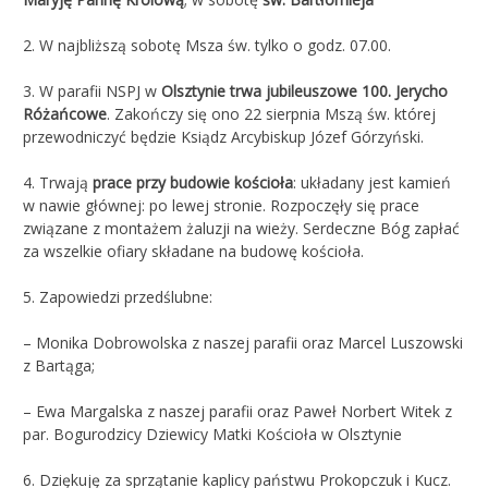
2.
W najbliższą sobotę Msza św. tylko o godz. 07.00.
3. W parafii NSPJ w
Olsztynie trwa jubileuszowe 100. Jerycho
Różańcowe
. Zakończy się ono 22 sierpnia Mszą św. której
przewodniczyć będzie Ksiądz Arcybiskup Józef Górzyński.
4. Trwają
prace przy budowie kościoła
: układany jest kamień
w nawie głównej: po lewej stronie. Rozpoczęły się prace
związane z montażem żaluzji na wieży. Serdeczne Bóg zapłać
za wszelkie ofiary składane na budowę kościoła.
5. Zapowiedzi przedślubne:
– Monika Dobrowolska z naszej parafii oraz Marcel Luszowski
z Bartąga;
– Ewa Margalska z naszej parafii oraz Paweł Norbert Witek z
par. Bogurodzicy Dziewicy Matki Kościoła w Olsztynie
6. Dziękuję za sprzątanie kaplicy państwu Prokopczuk i Kucz.