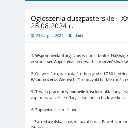
Ogłoszenia duszpasterskie – XX
25.08.2024 r.
25 sierpnia 2024
admin
1.
Wspomnienia liturgiczne:
w poniedziałek
Najświęts
w środę
św. Augustyna
, w czwartek
męczeństwa św.
2. Od września, w każdą środę o godz. 17.30 będz
Wspomożenia Wiernych
. Do skrzynki będzie można w
3. Trwają
prace przy budowie kościoła
: układany je
zapłać za wszelkie ofiary składane na budowę kościo
4. Zapowiedzi przedślubne:
– Ewa Margalska z naszej parafii oraz Paweł Norber
Olsztynie