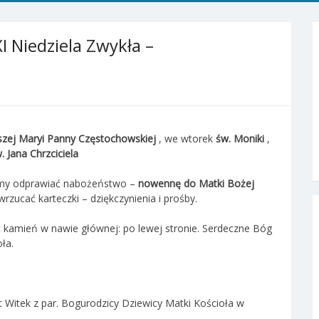
I Niedziela Zwykła –
zej Maryi Panny Częstochowskiej
, we wtorek
św. Moniki
,
 Jana Chrzciciela
iemy odprawiać nabożeństwo –
nowennę do Matki Bożej
rzucać karteczki – dziękczynienia i prośby.
st kamień w nawie głównej: po lewej stronie. Serdeczne Bóg
ła.
t Witek z par. Bogurodzicy Dziewicy Matki Kościoła w