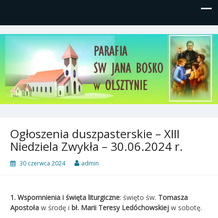
Parafia św, Jana Bosko w
Gutkowo, ul. Żółkiewskiego 1
Olsztynie
Ogłoszenia duszpasterskie – XIII
Niedziela Zwykła – 30.06.2024 r.
30 czerwca 2024
admin
1.
Wspomnienia i święta liturgiczne
: święto św.
Tomasza
Apostoła
w środę i
bł. Marii Teresy Ledóchowskiej
w sobotę.