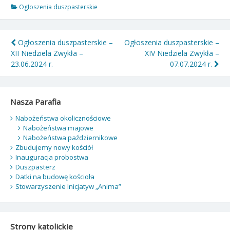
Ogłoszenia duszpasterskie
Nawigacja
Ogłoszenia duszpasterskie –
Ogłoszenia duszpasterskie –
XII Niedziela Zwykła –
XIV Niedziela Zwykła –
wpisu
23.06.2024 r.
07.07.2024 r.
Nasza Parafia
Nabożeństwa okolicznościowe
Nabożeństwa majowe
Nabożeństwa październikowe
Zbudujemy nowy kościół
Inauguracja probostwa
Duszpasterz
Datki na budowę kościoła
Stowarzyszenie Inicjatyw „Anima”
Strony katolickie