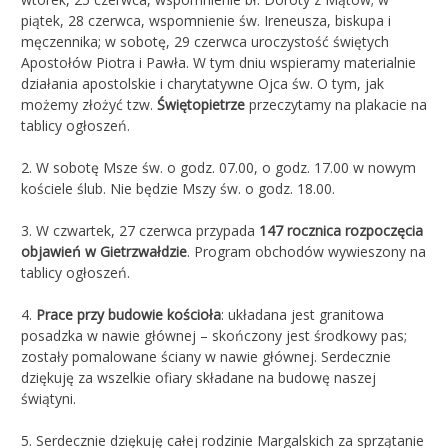
piątek, 28 czerwca, wspomnienie św. Ireneusza, biskupa i
męczennika; w sobotę, 29 czerwca uroczystość świętych
Apostołów Piotra i Pawła. W tym dniu wspieramy materialnie
działania apostolskie i charytatywne Ojca św. O tym, jak
możemy złożyć tzw.
Świętopietrze
przeczytamy na plakacie na
tablicy ogłoszeń.
2.
W sobotę Msze św. o godz. 07.00, o godz. 17.00 w nowym
kościele ślub. Nie będzie Mszy św. o godz. 18.00.
3. W czwartek, 27 czerwca przypada
147 rocznica rozpoczęcia
objawień w Gietrzwałdzie
. Program obchodów wywieszony na
tablicy ogłoszeń.
4.
Prace przy budowie kościoła
: układana jest granitowa
posadzka w nawie głównej – skończony jest środkowy pas;
zostały pomalowane ściany w nawie głównej. Serdecznie
dziękuję za wszelkie ofiary składane na budowę naszej
świątyni.
5. Serdecznie dziękuję całej rodzinie Margalskich za sprzątanie