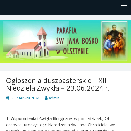
Parafia św, Jana Bosko w
Gutkowo, ul. Żółkiewskiego 1
Olsztynie
Ogłoszenia duszpasterskie – XII
Niedziela Zwykła – 23.06.2024 r.
23 czerwca 2024
admin
1.
Wspomnienia i święta liturgiczne
: w poniedziałek, 24
czerwca, uroczystość Narodzenia św. Jana Chrzciciela; we
wtorek, 25 czerwca, wspomnienie bł. Doroty z Mątów; w