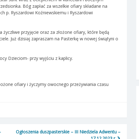
zedsionka. Bóg zapłać za wszelkie ofiary składane na
ach p. Ryszardowi Koźniewskiemu i Ryszardowi
a życzliwe przyjęcie oraz za złożone ofiary, które będą
le. Już dzisiaj zapraszam na Pasterkę w nowej świątyni o
cy Dzieciom- przy wyjściu z kaplicy.
łożone ofiary i życzymy owocnego przeżywiania czasu
–
Ogłoszenia duszpasterskie – III Niedziela Adwentu –
17.12.2023 r.