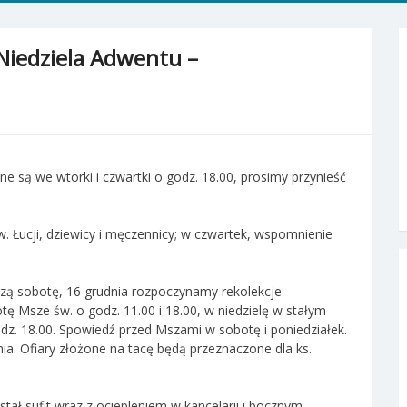
 Niedziela Adwentu –
 są we wtorki i czwartki o godz. 18.00, prosimy przynieść
. Łucji, dziewicy i męczennicy; w czwartek, wspomnienie
ższą sobotę, 16 grudnia rozpoczynamy rekolekcje
ę Msze św. o godz. 11.00 i 18.00, w niedzielę w stałym
godz. 18.00. Spowiedź przed Mszami w sobotę i poniedziałek.
ia. Ofiary złożone na tacę będą przeznaczone dla ks.
tał sufit wraz z ociepleniem w kancelarii i bocznym