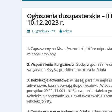
Ogłoszenia duszpasterskie – II
10.12.2023 r.
10 grudnia 2023
admin
1.
Zapraszamy na Msze św. roratnie, które odprawiane
ze sobą lampiony.
2
.
Wspomnienia liturgiczne
: w środę, wspomnienie św
św. Jana od Krzyża, prezbitera i doktora Kościoła
3.
Rekolekcje adwentowe:
w naszej parafii w najbli
adwentowe, które potrwają do poniedziałku. W sobot
porządku: 09.00, 11.00 i 13.15, a w poniedziałek o 
Rekolekcje poprowadzi ks. Dawid Wasilewski z Torun
rekolekcjonisty.
4. Trwają
prace przy budowie kościoła:
wykonany zos