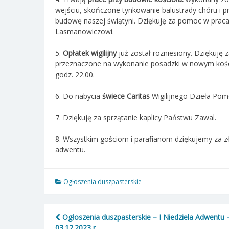
wejściu, skończone tynkowanie balustrady chóru i pr
budowę naszej świątyni. Dziękuję za pomoc w prac
Lasmanowiczowi.
5.
Opłatek wigilijny
już został rozniesiony. Dziękuję z
przeznaczone na wykonanie posadzki w nowym koście
godz. 22.00.
6. Do nabycia
świece Caritas
Wigilijnego Dzieła Pomo
7. Dziękuję za sprzątanie kaplicy Państwu Zawal.
8. Wszystkim gościom i parafianom dziękujemy za z
adwentu.
Ogłoszenia duszpasterskie
Nawigacja
Ogłoszenia duszpasterskie – I Niedziela Adwentu 
03.12.2023 r.