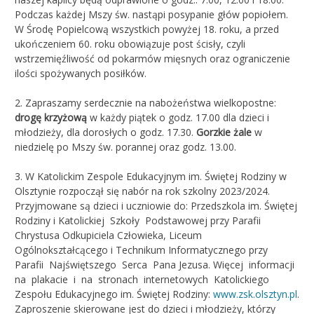
Podczas każdej Mszy św. nastąpi posypanie głów popiołem.
W Środę Popielcową wszystkich powyżej 18. roku, a przed
ukończeniem 60. roku obowiązuje post ścisły, czyli
wstrzemięźliwość od pokarmów mięsnych oraz ograniczenie
ilości spożywanych posiłków.
2. Zapraszamy serdecznie na nabożeństwa wielkopostne:
drogę krzyżową
w każdy piątek o godz. 17.00 dla dzieci i
młodzieży, dla dorosłych o godz. 17.30.
Gorzkie żale
w
niedzielę po Mszy św. porannej oraz godz. 13.00.
3. W Katolickim Zespole Edukacyjnym im. Świętej Rodziny w
Olsztynie rozpoczął się nabór na rok szkolny 2023/2024.
Przyjmowane są dzieci i uczniowie do: Przedszkola im. Świętej
Rodziny i Katolickiej Szkoły Podstawowej przy Parafii
Chrystusa Odkupiciela Człowieka, Liceum
Ogólnokształcącego i Technikum Informatycznego przy
Parafii Najświętszego Serca Pana Jezusa. Więcej informacji
na plakacie i na stronach internetowych Katolickiego
Zespołu Edukacyjnego im. Świętej Rodziny:
www.zsk.olsztyn.pl
.
Zaproszenie skierowane jest do dzieci i młodzieży, którzy