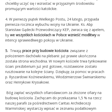
chcieliby uczyć się i wzrastać w przyjaznym środowisku
promującym wartości katolickie.
4. W pierwszy piątek Wielkiego Postu, 24 lutego, przypada
pierwsza rocznica wybuchu wojny na Ukrainie. Ks. Abp
Stanisław Gądecki Przewodniczący KEP, zwraca się z apelem,
by
we
wszystkich kościołach w Polsce wznieść modlitwy
w
intencji sprawiedliwego pokoju w Ukrainie.
5.
Trwają
prace przy budowie kościoła
: związane z
położeniem dachówki na plebanii: już prawie ukończona
została strona wschodnia. W nowym kościele trwa tynkowanie
ścian: prezbiterium już jest gotowe, rozstawione zostało
rusztowanie na kolejne ściany. Dziękuję za pomoc w pracach
p. Ryszardowi Koźniewskiemu, Włodzimierzowi Świniarskiemu
oraz Henrykowi Krysiakowi.
Bóg zapłać wszystkich ofiarodawcom za złożone ofiary na
budowę kościoła. Zachęcam do przekazania 1,5 % na rzecz
naszej parafii za pośrednictwem Caritas Archidiecezji
Warmińskiej: wystarczy wpisać w zeznaniu podatkowym