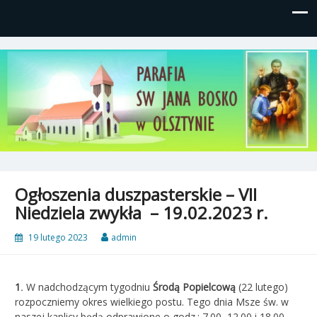
Parafia św, Jana Bosko w
Gutkowo, ul. Żółkiewskiego 1
Olsztynie
Ogłoszenia duszpasterskie – VII
Niedziela zwykła – 19.02.2023 r.
19 lutego 2023
admin
1
.
W nadchodzącym tygodniu
Środą Popielcową
(22 lutego)
rozpoczniemy okres wielkiego postu. Tego dnia Msze św. w
naszej kaplicy będą odprawione o godz.: 7.00, 12.00 i 18.00.