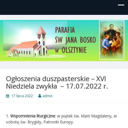
Parafia św, Jana Bosko w
Gutkowo, ul. Żółkiewskiego 1
Olsztynie
Ogłoszenia duszpasterskie – XVI
Niedziela zwykła – 17.07.2022 r.
17 lipca 2022
admin
1.
Wspomnienia liturgiczne
: w piątek św. Marii Magdaleny, w
sobotę św. Brygidy, Patronki Europy.