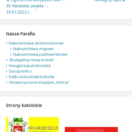
Nawigacja
XV Niedziela zwykła –
wpisu
10.07.2022 r.
Nasza Parafia
Nabożeństwa okolicznościowe
Nabożeństwa majowe
Nabożeństwa październikowe
Zbudujemy nowy kościół
Inauguracja probostwa
Duszpasterz
Datki na budowę kościoła
Stowarzyszenie Inicjatyw „Anima”
Strony katolickie