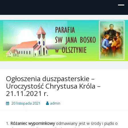
Parafia św, Jana Bosko w
Gutkowo, ul. Żółkiewskiego 1
Olsztynie
Ogłoszenia duszpasterskie –
Uroczystość Chrystusa Króla –
21.11.2021 r.
20 listopada 2021
admin
1.
Różaniec wypominkowy
odmawiany jest w środy i piątki o