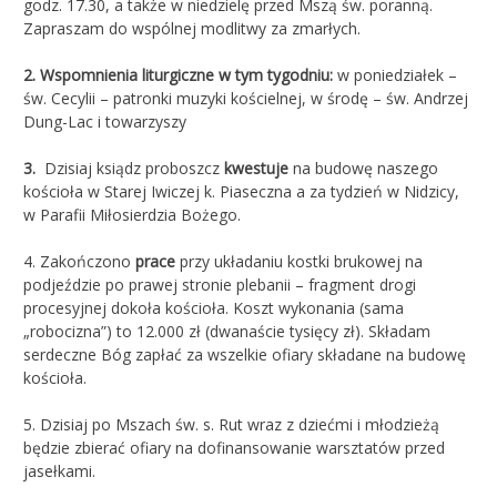
godz. 17.30, a także w niedzielę przed Mszą św. poranną.
Zapraszam do wspólnej modlitwy za zmarłych.
2. Wspomnienia liturgiczne w tym tygodniu:
w poniedziałek –
św. Cecylii – patronki muzyki kościelnej, w środę – św. Andrzej
Dung-Lac i towarzyszy
3.
Dzisiaj ksiądz proboszcz
kwestuje
na budowę naszego
kościoła w Starej Iwiczej k. Piaseczna a za tydzień w Nidzicy,
w Parafii Miłosierdzia Bożego.
4. Zakończono
prace
przy układaniu kostki brukowej na
podjeździe po prawej stronie plebanii – fragment drogi
procesyjnej dokoła kościoła. Koszt wykonania (sama
„robocizna”) to 12.000 zł (dwanaście tysięcy zł). Składam
serdeczne Bóg zapłać za wszelkie ofiary składane na budowę
kościoła.
5. Dzisiaj po Mszach św. s. Rut wraz z dziećmi i młodzieżą
będzie zbierać ofiary na dofinansowanie warsztatów przed
jasełkami.