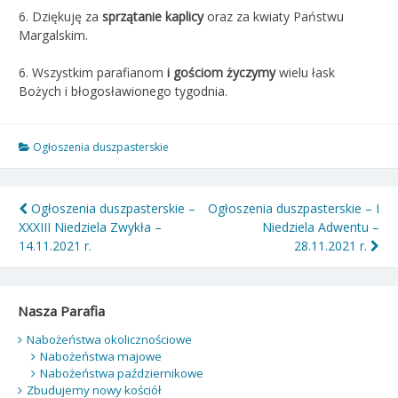
6.
Dziękuję za
sprzątanie kaplicy
oraz za kwiaty Państwu
Margalskim.
6. Wszystkim parafianom
i gościom życzymy
wielu łask
Bożych i błogosławionego tygodnia.
Ogłoszenia duszpasterskie
Nawigacja
Ogłoszenia duszpasterskie –
Ogłoszenia duszpasterskie – I
XXXIII Niedziela Zwykła –
Niedziela Adwentu –
wpisu
14.11.2021 r.
28.11.2021 r.
Nasza Parafia
Nabożeństwa okolicznościowe
Nabożeństwa majowe
Nabożeństwa październikowe
Zbudujemy nowy kościół