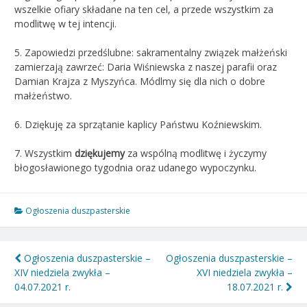
wszelkie ofiary składane na ten cel, a przede wszystkim za
modlitwę w tej intencji.
5. Zapowiedzi przedślubne: sakramentalny związek małżeński
zamierzają zawrzeć: Daria Wiśniewska z naszej parafii oraz
Damian Krajza z Myszyńca. Módlmy się dla nich o dobre
małżeństwo.
6. Dziękuję za sprzątanie kaplicy Państwu Koźniewskim.
7. Wszystkim
dziękujemy
za wspólną modlitwę i życzymy
błogosławionego tygodnia oraz udanego wypoczynku.
Ogłoszenia duszpasterskie
Nawigacja
Ogłoszenia duszpasterskie –
Ogłoszenia duszpasterskie –
XIV niedziela zwykła –
XVI niedziela zwykła –
wpisu
04.07.2021 r.
18.07.2021 r.