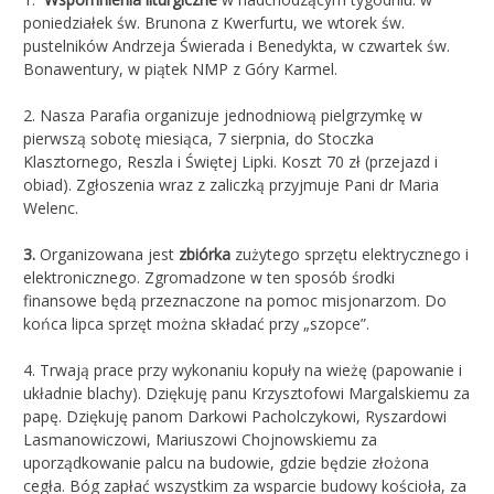
poniedziałek św. Brunona z Kwerfurtu, we wtorek św.
pustelników Andrzeja Świerada i Benedykta, w czwartek św.
Bonawentury, w piątek NMP z Góry Karmel.
2. Nasza Parafia organizuje jednodniową pielgrzymkę w
pierwszą sobotę miesiąca, 7 sierpnia, do Stoczka
Klasztornego, Reszla i Świętej Lipki. Koszt 70 zł (przejazd i
obiad). Zgłoszenia wraz z zaliczką przyjmuje Pani dr Maria
Welenc.
3.
Organizowana jest
zbiórka
zużytego sprzętu elektrycznego i
elektronicznego. Zgromadzone w ten sposób środki
finansowe będą przeznaczone na pomoc misjonarzom. Do
końca lipca sprzęt można składać przy „szopce”.
4. Trwają prace przy wykonaniu kopuły na wieżę (papowanie i
układnie blachy). Dziękuję panu Krzysztofowi Margalskiemu za
papę. Dziękuję panom Darkowi Pacholczykowi, Ryszardowi
Lasmanowiczowi, Mariuszowi Chojnowskiemu za
uporządkowanie palcu na budowie, gdzie będzie złożona
cegła. Bóg zapłać wszystkim za wsparcie budowy kościoła, za