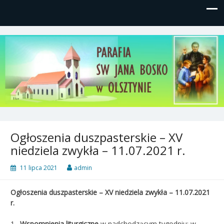
Parafia św, Jana Bosko w
Gutkowo, ul. Żółkiewskiego 1
Olsztynie
Ogłoszenia duszpasterskie – XV
niedziela zwykła – 11.07.2021 r.
11 lipca 2021
admin
Ogłoszenia duszpasterskie – XV niedziela zwykła – 11.07.2021
r.
1.
Wspomnienia liturgiczne
w nadchodzącym tygodniu: w