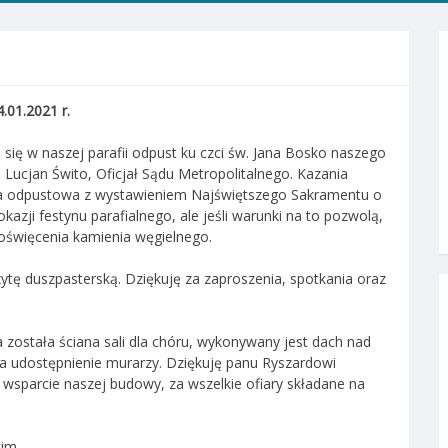
.01.2021 r.
e się w naszej parafii odpust ku czci św. Jana Bosko naszego
 Lucjan Świto, Oficjał Sądu Metropolitalnego. Kazania
a odpustowa z wystawieniem Najświętszego Sakramentu o
okazji festynu parafialnego, ale jeśli warunki na to pozwolą,
oświęcenia kamienia węgielnego.
ytę duszpasterską. Dziękuję za zaproszenia, spotkania oraz
została ściana sali dla chóru, wykonywany jest dach nad
za udostępnienie murarzy. Dziękuję panu Ryszardowi
sparcie naszej budowy, za wszelkie ofiary składane na
im.