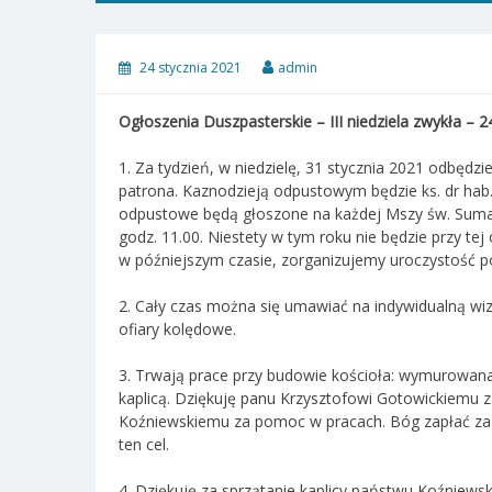
24 stycznia 2021
admin
Ogłoszenia Duszpasterskie – III niedziela zwykła – 24
1. Za tydzień, w niedzielę, 31 stycznia 2021 odbędzi
patrona. Kaznodzieją odpustowym będzie ks. dr hab.
odpustowe będą głoszone na każdej Mszy św. Sum
godz. 11.00. Niestety w tym roku nie będzie przy tej 
w późniejszym czasie, zorganizujemy uroczystość p
2. Cały czas można się umawiać na indywidualną wiz
ofiary kolędowe.
3. Trwają prace przy budowie kościoła: wymurowana 
kaplicą. Dziękuję panu Krzysztofowi Gotowickiemu 
Koźniewskiemu za pomoc w pracach. Bóg zapłać za w
ten cel.
4. Dziękuję za sprzątanie kaplicy państwu Koźniewsk