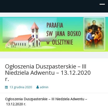
Parafia św, Jana Bosko w
Gutkowo, ul. Żółkiewskiego 1
Olsztynie
Ogłoszenia Duszpasterskie – III
Niedziela Adwentu – 13.12.2020
r.
13 grudnia 2020
admin
Ogłoszenia Duszpasterskie – I
I
I Niedziela Adwentu –
13
.12.2020 r.