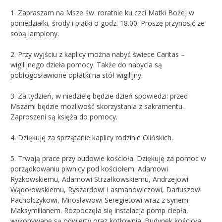
1. Zapraszam na Msze św. roratnie ku czci Matki Bożej w
poniedziałki, środy i piątki o godz. 18.00. Proszę przynosić ze
sobą lampiony.
2. Przy wyjściu z kaplicy można nabyć świece Caritas –
wigilijnego dzieła pomocy. Także do nabycia są
pobłogosławione opłatki na stół wigilijny.
3. Za tydzień, w niedzielę będzie dzień spowiedzi: przed
Mszami będzie możliwość skorzystania z sakramentu.
Zaproszeni są księża do pomocy.
4. Dziękuję za sprzątanie kaplicy rodzinie Olińskich.
5. Trwają prace przy budowie kościoła. Dziękuję za pomoc w
porządkowaniu piwnicy pod kościołem: Adamowi
Ryżkowskiemu, Adamowi Strzałkowskiemu, Andrzejowi
Wądołowskiemu, Ryszardowi Lasmanowiczowi, Dariuszowi
Pacholczykowi, Mirosławowi Seregietowi wraz z synem
Maksymilianem. Rozpoczęła się instalacja pomp ciepła,
wykonywane są odwierty oraz kotłownia. Budynek kościoła