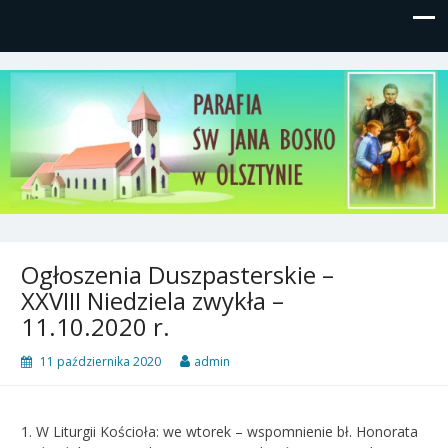
Parafia św, Jana Bosko w
Gutkowo, ul. Żółkiewskiego 1
Olsztynie
Ogłoszenia Duszpasterskie –
XXVIII Niedziela zwykła –
11.10.2020 r.
11 października 2020
admin
1. W Liturgii Kościoła: we wtorek – wspomnienie bł. Honorata