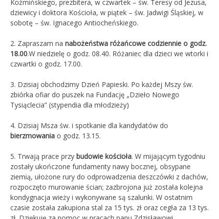
Koźmińskiego, prezbitera, w czwartek – św. Teresy od Jezusa,
dziewicy i doktora Kościoła, w piątek – św. Jadwigi Śląskiej, w
sobotę – św. Ignacego Antiocheńskiego.
2. Zapraszam na
nabożeństwa różańcowe codziennie o godz.
18.00
.W niedzielę o godz. 08.40. Różaniec dla dzieci we wtorki i
czwartki o godz. 17.00.
3. Dzisiaj obchodzimy Dzień Papieski. Po każdej Mszy św.
zbiórka ofiar do puszek na Fundację „Dzieło Nowego
Tysiąclecia” (stypendia dla młodzieży)
4. Dzisiaj Msza św. i spotkanie dla kandydatów do
bierzmowania
o godz. 13.15.
5. Trwają prace przy
budowie kościoła
. W mijającym tygodniu
zostały ukończone fundamenty nawy bocznej, obsypane
ziemią, ułożone rury do odprowadzenia deszczówki z dachów,
rozpoczęto murowanie ścian; zazbrojona już została kolejna
kondygnacja wieży i wykonywane są szalunki. W ostatnim
czasie została zakupiona stal za 15 tys. zł oraz cegła za 13 tys.
zł. Dziękuję za pomoc w pracach panu Zdzisławowi