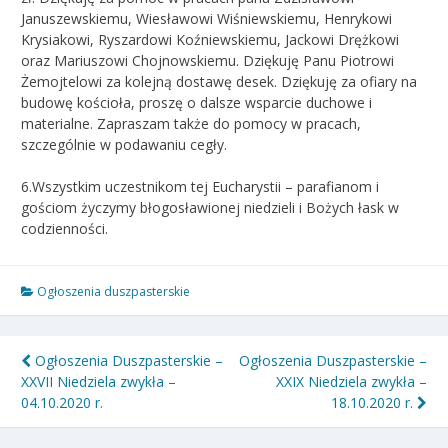
Januszewskiemu, Wiesławowi Wiśniewskiemu, Henrykowi
Krysiakowi, Ryszardowi Koźniewskiemu, Jackowi Drężkowi
oraz Mariuszowi Chojnowskiemu. Dziękuję Panu Piotrowi
Żemojtelowi za kolejną dostawę desek. Dziękuję za ofiary na
budowę kościoła, proszę o dalsze wsparcie duchowe i
materialne. Zapraszam także do pomocy w pracach,
szczególnie w podawaniu cegły.
6.Wszystkim uczestnikom tej Eucharystii – parafianom i
gościom życzymy błogosławionej niedzieli i Bożych łask w
codzienności.
Ogłoszenia duszpasterskie
Nawigacja
Ogłoszenia Duszpasterskie –
Ogłoszenia Duszpasterskie –
XXVII Niedziela zwykła –
XXIX Niedziela zwykła –
wpisu
04.10.2020 r.
18.10.2020 r.