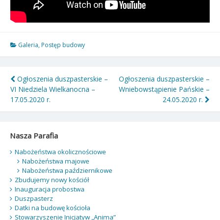
Galeria
,
Postęp budowy
Nawigacja
Ogłoszenia duszpasterskie –
Ogłoszenia duszpasterskie –
VI Niedziela Wielkanocna –
Wniebowstąpienie Pańskie –
wpisu
17.05.2020 r.
24.05.2020 r.
Nasza Parafia
Nabożeństwa okolicznościowe
Nabożeństwa majowe
Nabożeństwa październikowe
Zbudujemy nowy kościół
Inauguracja probostwa
Duszpasterz
Datki na budowę kościoła
Stowarzyszenie Inicjatyw „Anima”