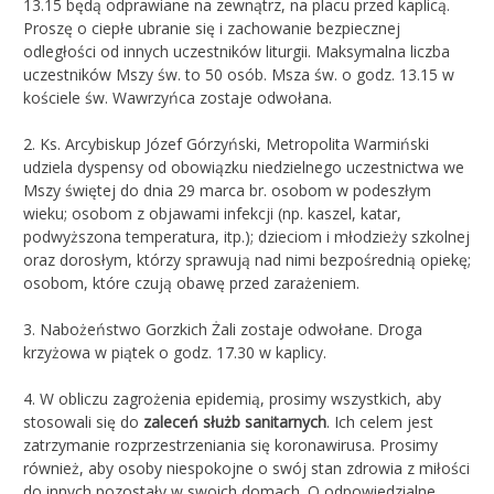
13.15 będą odprawiane na zewnątrz, na placu przed kaplicą.
Proszę o ciepłe ubranie się i zachowanie bezpiecznej
odległości od innych uczestników liturgii. Maksymalna liczba
uczestników Mszy św. to 50 osób. Msza św. o godz. 13.15 w
kościele św. Wawrzyńca zostaje odwołana.
2. Ks. Arcybiskup Józef Górzyński, Metropolita Warmiński
udziela dyspensy od obowiązku niedzielnego uczestnictwa we
Mszy świętej do dnia 29 marca br. osobom w podeszłym
wieku; osobom z objawami infekcji (np. kaszel, katar,
podwyższona temperatura, itp.); dzieciom i młodzieży szkolnej
oraz dorosłym, którzy sprawują nad nimi bezpośrednią opiekę;
osobom, które czują obawę przed zarażeniem.
3. Nabożeństwo Gorzkich Żali zostaje odwołane. Droga
krzyżowa w piątek o godz. 17.30 w kaplicy.
4. W obliczu zagrożenia epidemią, prosimy wszystkich, aby
stosowali się do
zaleceń służb sanitarnych
. Ich celem jest
zatrzymanie rozprzestrzeniania się koronawirusa. Prosimy
również, aby osoby niespokojne o swój stan zdrowia z miłości
do innych pozostały w swoich domach. O odpowiedzialne