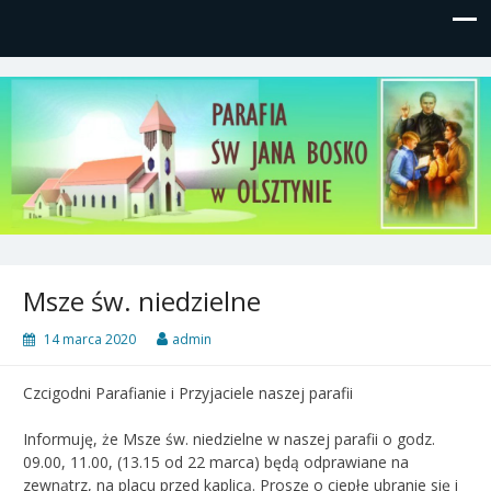
Parafia św, Jana Bosko w
Gutkowo, ul. Żółkiewskiego 1
Olsztynie
Msze św. niedzielne
14 marca 2020
admin
Czcigodni Parafianie i Przyjaciele naszej parafii
Informuję, że Msze św. niedzielne w naszej parafii o godz.
09.00, 11.00, (13.15 od 22 marca) będą odprawiane na
zewnątrz, na placu przed kaplicą. Proszę o ciepłe ubranie się i