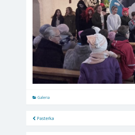
Galeria
Nawigacja
Pasterka
wpisu