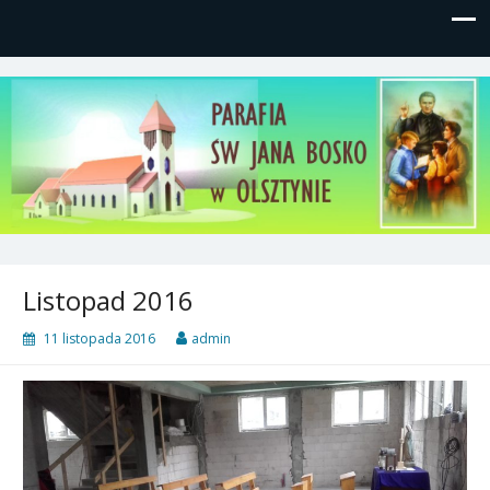
Parafia św, Jana Bosko w
Gutkowo, ul. Żółkiewskiego 1
Olsztynie
Listopad 2016
11 listopada 2016
admin