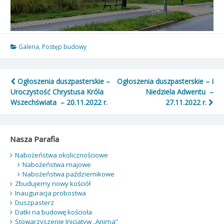
Galeria
,
Postęp budowy
Nawigacja
Ogłoszenia duszpasterskie –
Ogłoszenia duszpasterskie – I
Uroczystość Chrystusa Króla
Niedziela Adwentu –
wpisu
Wszechświata – 20.11.2022 r.
27.11.2022 r.
Nasza Parafia
Nabożeństwa okolicznościowe
Nabożeństwa majowe
Nabożeństwa październikowe
Zbudujemy nowy kościół
Inauguracja probostwa
Duszpasterz
Datki na budowę kościoła
Stowarzyszenie Inicjatyw „Anima”