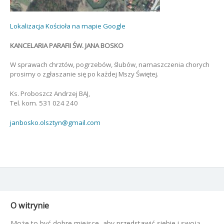
Lokalizacja Kościoła na mapie Google
KANCELARIA PARAFII ŚW. JANA BOSKO
W sprawach chrztów, pogrzebów, ślubów, namaszczenia chorych
prosimy o zgłaszanie się po każdej Mszy Świętej.
Ks. Proboszcz Andrzej BAJ,
Tel. kom. 531 024 240
janbosko.olsztyn@gmail.com
O witrynie
Może to być dobre miejsce, aby przedstawić siebie i swoją