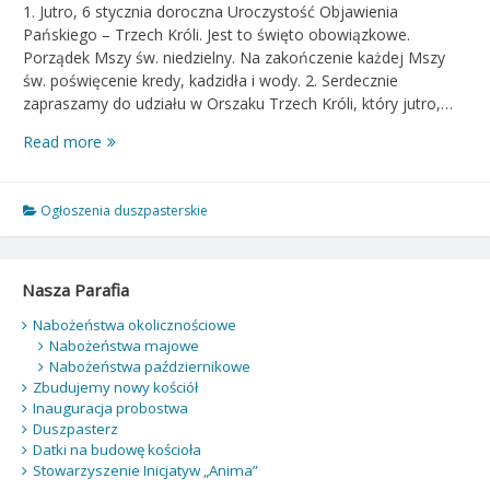
1. Jutro, 6 stycznia doroczna Uroczystość Objawienia
Pańskiego – Trzech Króli. Jest to święto obowiązkowe.
Porządek Mszy św. niedzielny. Na zakończenie każdej Mszy
św. poświęcenie kredy, kadzidła i wody. 2. Serdecznie
zapraszamy do udziału w Orszaku Trzech Króli, który jutro,…
Ogłoszenia
Read more
duszpasterskie
–
Niedziela
Ogłoszenia duszpasterskie
–
05.01.2025
r.
Nasza Parafia
Nabożeństwa okolicznościowe
Nabożeństwa majowe
Nabożeństwa październikowe
Zbudujemy nowy kościół
Inauguracja probostwa
Duszpasterz
Datki na budowę kościoła
Stowarzyszenie Inicjatyw „Anima”