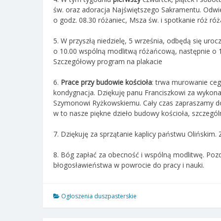
św. oraz adoracja Najświętszego Sakramentu. Odwi
o godz. 08.30 różaniec, Msza św. i spotkanie róż r
5. W przyszłą niedzielę, 5 września, odbędą się uro
o 10.00
wspólną modlitwą różańcową, następnie o 1
Szczegółowy program na plakacie
6.
Prace przy budowie kościoła
: trwa murowanie ceg
kondygnacja. Dziękuję panu Franciszkowi za wykona
Szymonowi Ryżkowskiemu. Cały czas zapraszamy do
w to nasze piękne dzieło budowy kościoła, szczególni
7. Dziękuję za sprzątanie kaplicy państwu Olińskim. 
8. Bóg zapłać za obecność i wspólną modlitwę. Pozd
błogosławieństwa w powrocie do pracy i nauki.
Ogłoszenia duszpasterskie