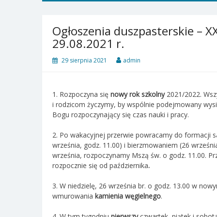
Ogłoszenia duszpasterskie – XX
29.08.2021 r.
29 sierpnia 2021
admin
1. Rozpoczyna się
nowy rok szkolny
2021/2022. Wsz
i rodzicom życzymy, by wspólnie podejmowany wysił
Bogu rozpoczynający się czas nauki i pracy.
2. Po wakacyjnej przerwie powracamy do formacji s
września, godz. 11.00) i bierzmowaniem (26 września,
września, rozpoczynamy Mszą św. o godz. 11.00. Prz
rozpocznie się od października
.
3. W niedzielę, 26 września br. o godz. 13.00 w now
wmurowania
kamienia węgielnego
.
4. W tym tygodniu
pierwszy
czwartek, piątek i sobot