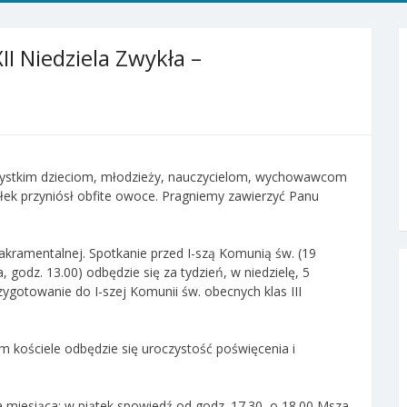
II Niedziela Zwykła –
ystkim dzieciom, młodzieży, nauczycielom, wychowawcom
ek przyniósł obfite owoce. Pragniemy zawierzyć Panu
akramentalnej. Spotkanie przed I-szą Komunią św. (19
 godz. 13.00) odbędzie się za tydzień, w niedzielę, 5
ygotowanie do I-szej Komunii św. obecnych klas III
ym kościele odbędzie się uroczystość poświęcenia i
a miesiąca: w piątek spowiedź od godz. 17.30, o 18.00 Msza