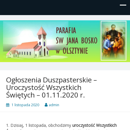
Parafia św, Jana Bosko w
Gutkowo, ul. Żółkiewskiego 1
Olsztynie
Ogłoszenia Duszpasterskie –
Uroczystość Wszystkich
Świętych – 01.11.2020 r.
1 listopada 2020
admin
1. Dzisiaj, 1 listopada, obchodzimy
uroczystość Wszystkich