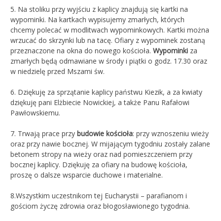
5. Na stoliku przy wyjściu z kaplicy znajdują się kartki na
wypominki. Na kartkach wypisujemy zmarłych, których
chcemy polecać w modlitwach wypominkowych. Kartki można
wrzucać do skrzynki lub na tacę. Ofiary z wypominek zostaną
przeznaczone na okna do nowego kościoła.
Wypominki
za
zmarłych będą odmawiane w środy i piątki o godz. 17.30 oraz
w niedzielę przed Mszami św.
6. Dziękuję za sprzątanie kaplicy państwu Kiezik, a za kwiaty
dziękuję pani Elżbiecie Nowickiej, a także Panu Rafałowi
Pawłowskiemu.
7. Trwają prace przy
budowie kościoła
: przy wznoszeniu wieży
oraz przy nawie bocznej. W mijającym tygodniu zostały zalane
betonem stropy na wieży oraz nad pomieszczeniem przy
bocznej kaplicy. Dziękuję za ofiary na budowę kościoła,
proszę o dalsze wsparcie duchowe i materialne.
8.Wszystkim uczestnikom tej Eucharystii – parafianom i
gościom życzę zdrowia oraz błogosławionego tygodnia.