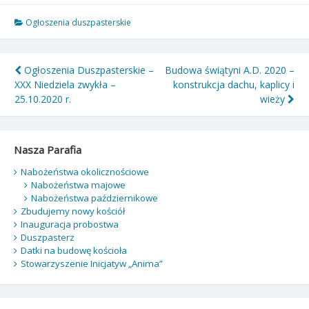
Ogłoszenia duszpasterskie
Nawigacja
Ogłoszenia Duszpasterskie –
Budowa świątyni A.D. 2020 –
XXX Niedziela zwykła –
konstrukcja dachu, kaplicy i
wpisu
25.10.2020 r.
wieży
Nasza Parafia
Nabożeństwa okolicznościowe
Nabożeństwa majowe
Nabożeństwa październikowe
Zbudujemy nowy kościół
Inauguracja probostwa
Duszpasterz
Datki na budowę kościoła
Stowarzyszenie Inicjatyw „Anima”