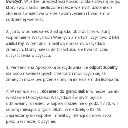
Świętych
. W jednej uroczystości Kościół oddaje chwałę Bogu,
który swoją łaską niezliczone rzesze wiernych uzdolnił do
złożenia świadectwa wierze swoim życiem i trwaniem w
codziennej wierności.
2. Jutro, w poniedziałek 2 listopada, obchodzimy w liturgii
wspomnienie Wszystkich Wiernych Zmarłych, czyli tzw.
Dzień
Zaduszny
. W tym dniu modlitwą otaczamy wszystkich
zmarłych, którzy należą do Chrystusa, ale trwa ich czas
oczyszczenia w czyśćcu.
3. Penitencjaria Apostolska zdecydowała, że
odpust zupełny
dla osób nawiedzających cmentarz i modlących się za
zmarłych może być przeniesiony na inne osiem dni listopada.
4. W ramach akcji „
Różaniec do granic nieba
” w naszej parafii
w oktawie Uroczystości Wszystkich Świętych będzie
odmawiany różaniec, w kaplicy codziennie o godz. 17.30, w I
sobotę miesiąca o godz. 08.30, w niedzielę o 08.40.
Zapraszamy do wspólnej modlitwy intencji ochrony życia i
pokoju w naszej Ojczyźnie.