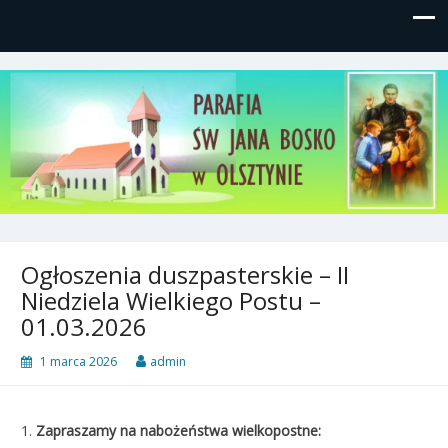
Parafia św, Jana Bosko w
Gutkowo, ul. Żółkiewskiego 1
Olsztynie
Ogłoszenia duszpasterskie – II
Niedziela Wielkiego Postu –
01.03.2026
1 marca 2026
admin
1.
Zapraszamy na nabożeństwa wielkopostne: