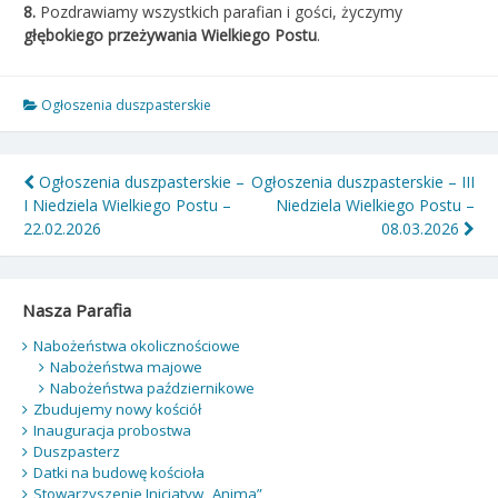
8
.
Pozdrawiamy wszystkich parafian i gości, życzymy
głębokiego przeżywania Wielkiego
Postu
.
Ogłoszenia duszpasterskie
Nawigacja
Ogłoszenia duszpasterskie –
Ogłoszenia duszpasterskie – III
I Niedziela Wielkiego Postu –
Niedziela Wielkiego Postu –
wpisu
22.02.2026
08.03.2026
Nasza Parafia
Nabożeństwa okolicznościowe
Nabożeństwa majowe
Nabożeństwa październikowe
Zbudujemy nowy kościół
Inauguracja probostwa
Duszpasterz
Datki na budowę kościoła
Stowarzyszenie Inicjatyw „Anima”