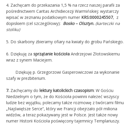
4.
Zachęcam do przekazania 1,5 % na rzecz naszej parafii za
pośrednictwem Caritas Archidiecezji Warmińskiej: wystarczy
wpisać w zeznaniu podatkowym numer
KRS:0000245507
, z
dopiskiem (cel szczegółowy):
Bosko – Olsztyn.
(karteczki na
stoliku)
5. Do skarbony zbieramy ofiary na kwiaty do grobu Pańskiego.
6. Dziękuję za
sprzątanie kościoła
Andrzejowi Złotowskiemu
wraz z synem Maciejem.
Dziękuję p. Grzegorzowi Gasperowiczowi za wykonanie
szafy w prezbiterium.
7.
Zachęcamy do
lektury katolickich czasopism
: W Gościu
Niedzielnym o tym, że do Kościoła powinni należeć wszyscy
ludzie bez wyjątku, polecamy także rozmowę z twórcami filmu
„Najświętsze Serce”, który we Francji obejrzało pół miliona
widzów, a teraz pokazywany jest w Polsce. Jest także nowy
numer Historii Kościoła poświęcony tajemnicy Templariuszy.