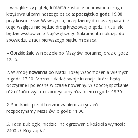
– w najbliższy piątek,
6 marca
zostanie odprawiona droga
krzyżowa ulicami naszego osiedla:
początek o godz. 19.00
przy kościele św. Wawrzyńca, przejdziemy do naszej parafii. Z
tego względu nie będzie drogi krzyżowej o godz. 17.30, ale
będzie wystawienie Najświętszego Sakramentu i okazja do
spowiedzi, z racji pierwszego piątku miesiąca.
– Gorzkie żale
w niedzielę po Mszy św. porannej oraz o godz.
12.45.
2. W środę
nowenna
do Matki Bożej Wspomożenia Wiernych
o godz. 17.30. Można składać swoje intencje, które będą
odczytane i polecane w czasie nowenny. W sobotę spotkanie
róż różańcowych: rozpoczynamy różańcem o godz. 08.30.
2. Spotkanie przed bierzmowaniem za tydzień –
rozpoczynamy Mszą św. o godz. 11.00.
3.
Taca z ubiegłej niedzieli na ogrzewanie kościoła wyniosła
2400 zł. Bóg zapłać.